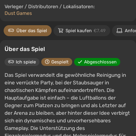
Verleger / Distributoren / Lokalisatoren:
Dust Games
Über das Spiel
Spiel kaufen
€7.49
Anfo
Über das Spiel
Ich spiele
Gespielt
Abgeschlossen
Das Spiel verwandelt die gewöhnliche Reinigung in
eine verrückte Party, bei der Staubsauger in
chaotischen Kämpfen aufeinandertreffen. Die
Hauptaufgabe ist einfach – die Luftballons der
Gegner zum Platzen zu bringen und als Letzter auf
der Arena zu bleiben, aber hinter dieser Idee verbirgt
sich ein dynamisches und unvorhersehbares
Gameplay. Die Unterstützung des
Einzelspielermodus und des Mehrspielermodus für