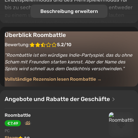
bis zu sechs Personen macht jede Sitzung entweder
Beschreibung erweitern
zu einem spannenden Duell oder zu einem lauten
Zusammenstoß von Freunden, bei dem Reaktion und
Geschicklichkeit im Chaos entscheiden.
Überblick Roombattle
Vielfältige Räume sind mit interaktiven Objekten,
Bewertung:
5.2/10
Fallen und unerwarteten Gefahren gefüllt, die den
Roombattle ist ein würdiges Indie-Partyspiel, das du ohne
Verlauf des Kampfes ständig verändern. Die
Scham mit Freunden starten kannst. Aber der Name des
Umgebung wird zu einem vollwertigen Teilnehmer
Spiels wird schnell aus dem Gedächtnis verschwinden.
des Geschehens: Gegenstände fliegen herum,
Vollständige Rezension lesen Roombattle →
Konstruktionen stürzen ein, und jede Karte bietet
ihre eigenen taktischen Möglichkeiten. Die einfache
Steuerung ermöglicht es, schnell ins Geschehen
Angebote und Rabatte der Geschäfte
einzutauchen und lässt Raum für fröhliches Chaos
und wettbewerbsorientierte Aufregung.
Roombattle
€7.49
PC
Steam