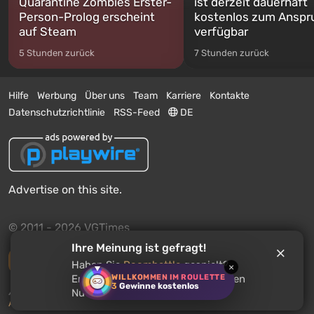
Quarantine Zombies Erster-
ist derzeit dauerhaft
Person-Prolog erscheint
kostenlos zum Anspr
auf Steam
verfügbar
5 Stunden zurück
7 Stunden zurück
Hilfe
Werbung
Über uns
Team
Karriere
Kontakte
Datenschutzrichtlinie
RSS-Feed
DE
Advertise on this site.
© 2011 - 2026 VGTimes
Ihre Meinung ist gefragt!
Vollständige Version
Haben Sie
Roombattle
gespielt?
×
WILLKOMMEN IM ROULETTE
Empfehlen Sie dieses Spiel anderen
3
Gewinne kostenlos
Push-Benachrichtigungen über Nachrichten:
deaktiviert
Nutzern?
Aktivieren