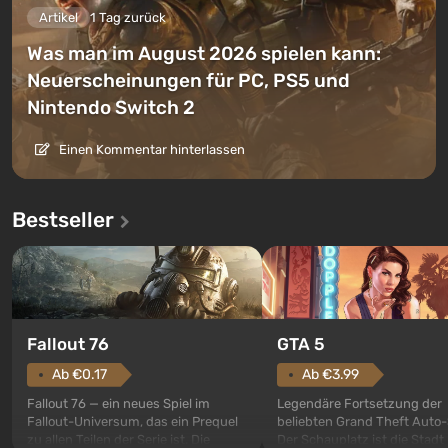
Artikel
1 Tag zurück
Was man im August 2026 spielen kann:
Neuerscheinungen für PC, PS5 und
Nintendo Switch 2
Einen Kommentar hinterlassen
Bestseller
GTA 5
Fallout 76
Ab €3.99
Ab €0.17
Legendäre Fortsetzung der
Fallout 76 — ein neues Spiel im
beliebten Grand Theft Auto-
Fallout-Universum, das ein Prequel
Der Schauplatz ist die Stadt
zu allen Teilen der Serie ist. Die