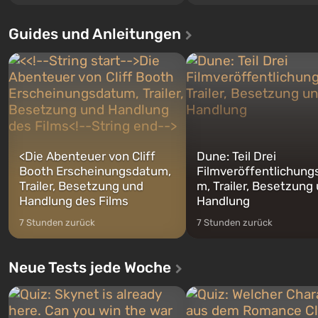
Santos, die bereits in Grand
Ereignisse beginnen im Vault 76,
Auto: San Andreas beliebt w
dem ersten unter den gebauten. Es
Guides und Anleitungen
ersten Mal erzählt das Spiel 
sollte laut den Plänen der Vault-Tec-
Geschichte von gleich drei
Spezialisten das erste sein, das
Charakteren: Michael, Trevo
nach dem Abwurf von Atombomben
Franklin, zwischen denen Si
auf Amerika geöffnet wird. De...
jederzeit...
<
Die Abenteuer von Cliff
Dune: Teil Drei
Booth Erscheinungsdatum,
Filmveröffentlichung
Trailer, Besetzung und
m, Trailer, Besetzung
Handlung des Films
Handlung
7 Stunden zurück
7 Stunden zurück
Neue Tests jede Woche