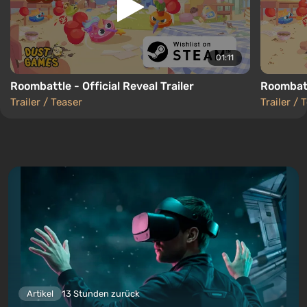
01:11
Roombattle - Official Reveal Trailer
Roombattl
Trailer / Teaser
Trailer / 
Artikel
13 Stunden zurück