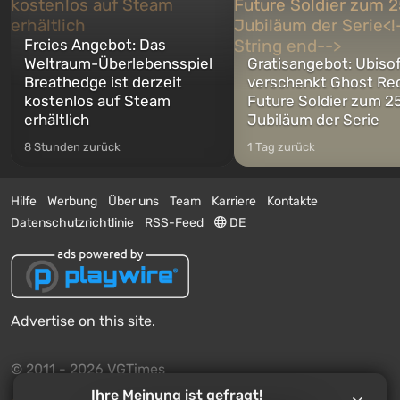
Freies Angebot: Das
Weltraum-Überlebensspiel
Gratisangebot: Ubiso
Breathedge ist derzeit
verschenkt Ghost Re
kostenlos auf Steam
Future Soldier zum 25
erhältlich
Jubiläum der Serie
8 Stunden zurück
1 Tag zurück
Hilfe
Werbung
Über uns
Team
Karriere
Kontakte
Datenschutzrichtlinie
RSS-Feed
DE
Advertise on this site.
© 2011 - 2026 VGTimes
Ihre Meinung ist gefragt!