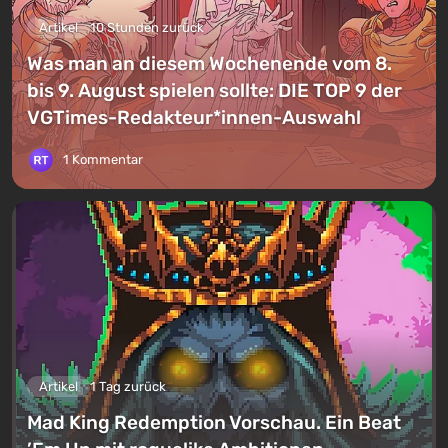
Artikel
10 Stunden zurück
Was man an diesem Wochenende vom 8.
bis 9. August spielen sollte: DIE TOP 9 der
VGTimes-Redakteur*innen-Auswahl
1 Kommentar
Artikel
1 Tag zurück
Mad King Redemption Vorschau. Ein Beat