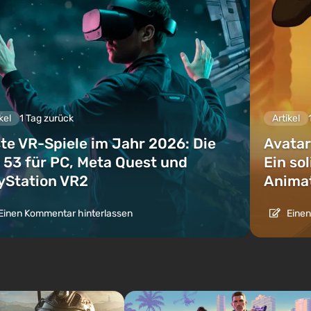
kel
1 Tag zurück
Artikel
te VR-Spiele im Jahr 2026: Die
Avatar
 53 für PC, Meta Quest und
Ein so
yStation VR2
Animat
Einen Kommentar hinterlassen
Einen