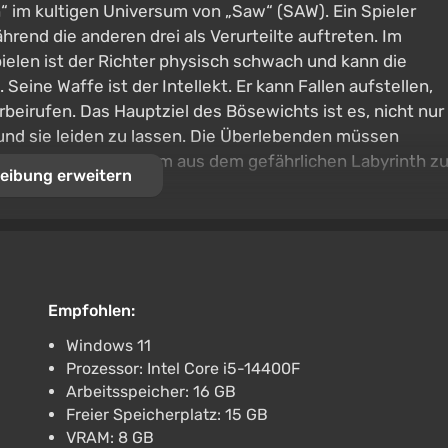
“ im kultigen Universum von „Saw“ (SAW). Ein Spieler
rend die anderen drei als Verurteilte auftreten. Im
ielen ist der Richter physisch schwach und kann die
eine Waffe ist der Intellekt. Er kann Fallen aufstellen,
eirufen. Das Hauptziel des Bösewichts ist es, nicht nur
 und sie leiden zu lassen. Die Überlebenden müssen
und Rätsel lösen, um aus dem gefährlichen Labyrinth z
eibung erweitern
iert.
Empfohlen:
Windows 11
Prozessor: Intel Core i5-14400F
Arbeitsspeicher: 16 GB
Freier Speicherplatz: 15 GB
VRAM: 8 GB