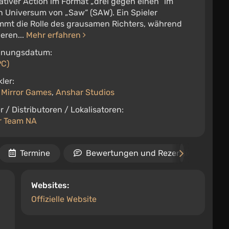
tiver Action im Format „drei gegen einen“ im
n Universum von „Saw“ (SAW). Ein Spieler
mmt die Rolle des grausamen Richters, während
eren...
Mehr erfahren
inungsdatum:
PC)
ler:
 Mirror Games
,
Anshar Studios
r / Distributoren / Lokalisatoren:
r Team NA
Termine
Bewertungen und Rezensionen
Websites:
Offizielle Website