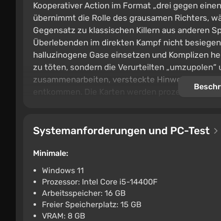
Kooperativer Action im Format „drei gegen einen
übernimmt die Rolle des grausamen Richters, wäh
Gegensatz zu klassischen Killern aus anderen Sp
Überlebenden im direkten Kampf nicht besiegen. S
halluzinogene Gase einsetzen und Komplizen herb
zu töten, sondern die Verurteilten „umzupolen“
zusammenarbeiten, versteckte Hinweise suchen 
Beschr
entkommen. Die Karten werden prozedural gener
Systemanforderungen und PC-Test
Minimale:
Windows 11
Prozessor: Intel Core i5-14400F
Arbeitsspeicher: 16 GB
Freier Speicherplatz: 15 GB
VRAM: 8 GB