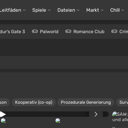
Leitfäden
Spiele
Dateien
Markt
Chill
dur's Gate 3
Palworld
Romance Club
Cri
rson
Kooperativ (co-op)
Prozedurale Generierung
Surv