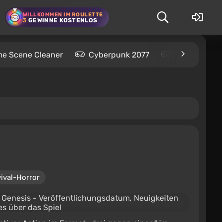
WILLKOMMEN IM ROULETTE
3
GEWINNE KOSTENLOS
me Scene Cleaner
Cyberpunk 2077
Kingdom Com
ival-Horror