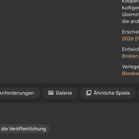
Koopera
kultige
überni
die and
Ersche
2026 (
Entwick
Broken
Verlege
Bloobe
Anforderungen
Galerie
Ähnliche Spiele
 die Veröffentlichung