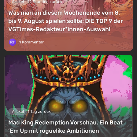
Artikel
12 Stunden zurück
Was man an diesem Wochenende vom 8.
bis 9. August spielen sollte: DIE TOP 9 der
VGTimes-Redakteur*innen-Auswahl
1 Kommentar
Artikel
1 Tag zurück
Mad King Redemption Vorschau. Ein Beat
’Em Up mit roguelike Ambitionen