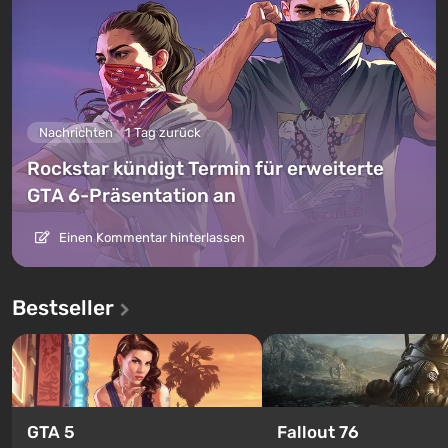
Nachrichten
1 Tag zurück
Rockstar kündigt Termin für erweiterte
GTA 6-Präsentation an
Einen Kommentar hinterlassen
Bestseller
GTA 5
Fallout 76