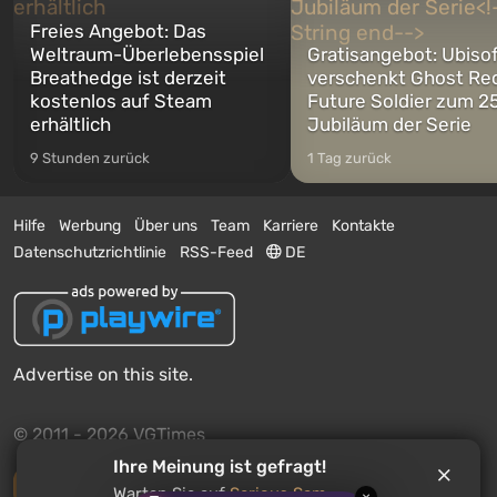
Freies Angebot: Das
Weltraum-Überlebensspiel
Gratisangebot: Ubiso
Breathedge ist derzeit
verschenkt Ghost Re
kostenlos auf Steam
Future Soldier zum 25
erhältlich
Jubiläum der Serie
9 Stunden zurück
1 Tag zurück
Hilfe
Werbung
Über uns
Team
Karriere
Kontakte
Datenschutzrichtlinie
RSS-Feed
DE
Advertise on this site.
© 2011 - 2026 VGTimes
Ihre Meinung ist gefragt!
Vollständige Version
Warten Sie auf
Serious Sam: