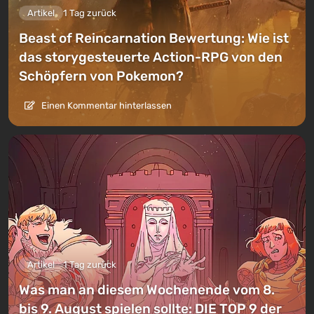
Artikel
1 Tag zurück
Beast of Reincarnation Bewertung: Wie ist
das storygesteuerte Action-RPG von den
Schöpfern von Pokemon?
Einen Kommentar hinterlassen
Artikel
1 Tag zurück
Was man an diesem Wochenende vom 8.
bis 9. August spielen sollte: DIE TOP 9 der