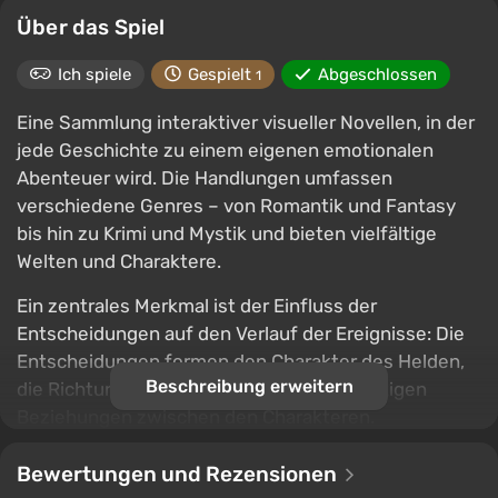
Über das Spiel
Ich spiele
Gespielt
Abgeschlossen
1
Eine Sammlung interaktiver visueller Novellen, in der
jede Geschichte zu einem eigenen emotionalen
Abenteuer wird. Die Handlungen umfassen
verschiedene Genres – von Romantik und Fantasy
bis hin zu Krimi und Mystik und bieten vielfältige
Welten und Charaktere.
Ein zentrales Merkmal ist der Einfluss der
Entscheidungen auf den Verlauf der Ereignisse: Die
Entscheidungen formen den Charakter des Helden,
Beschreibung erweitern
die Richtung der Handlung und die endgültigen
Beziehungen zwischen den Charakteren.
Romantische Stränge, dramatische Wendungen und
Rätsel verweben sich zu einer einheitlichen
Bewertungen und Rezensionen