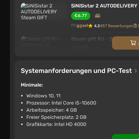
SiNiSistar 2 AUTODELIVERY
€6.77
PC
ggsel
4.2
457 Bewertungen
Steam gift RU - SiNiSistar 
€6.81
PC
ggsel
4.2
457 Bewertungen
Systemanforderungen und PC-Test
SiNiSistar 2 Steam Gift Russ
€7.1
Minimale:
PC
ggsel
4.2
457 Bewertungen
Windows 10, 11
Prozessor: Intel Core i5-10600
SiNiSistar 2 STEAM GIFT A
Arbeitsspeicher: 4 GB
€7.23
Freier Speicherplatz: 2 GB
Grafikkarte: Intel HD 4000
PC
ggsel
4.2
457 Bewertungen