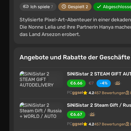
Ich spiele
Gespielt
Abgeschloss
7
2
Stylisierte Pixel-Art-Abenteuer in einer dekade
Die Nonne Lelia und ihre Partnerin Hanya machen
das Land Arsezon erobert.
Angebote und Rabatte der Geschäft
SiNiSistar 2 STEAM GIFT A
€6.66
€7
-4%
PC
ggsel
4.2
457 Bewertungen
SiNiSistar 2 Steam Gift / R
€6.67
PC
ggsel
4.2
457 Bewertungen