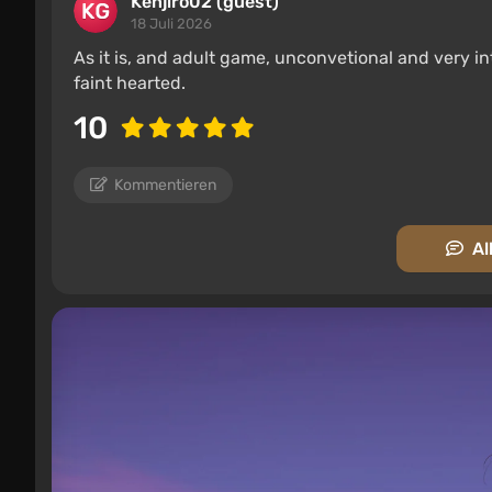
Kenjiro02 (guest)
18 Juli 2026
As it is, and adult game, unconvetional and very in
faint hearted.
10
Kommentieren
Al