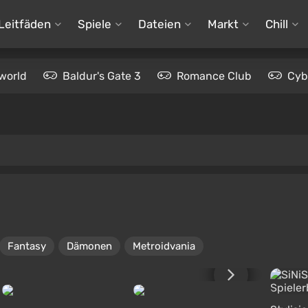
Leitfäden
Spiele
Dateien
Markt
Chill
world
Baldur's Gate 3
Romance Club
Cyb
Fantasy
Dämonen
Metroidvania