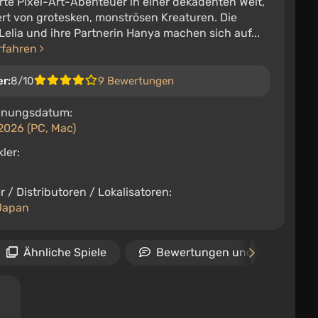
erte Pixel-Art-Abenteuer in einer dekadenten Welt,
rt von grotesken, monströsen Kreaturen. Die
elia und ihre Partnerin Hanya machen sich auf...
rfahren
er:
8/10
9 Bewertungen
inungsdatum:
2026 (PC, Mac)
ler:
r / Distributoren / Lokalisatoren:
Japan
Ähnliche Spiele
Bewertungen und Rezension