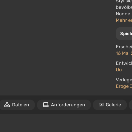
Stylisi
bevölke
Nonne L
Mehr e
Spiel
Ersche
16 Mai 
Entwick
Uu
Verlege
Eroge 
Dateien
Anforderungen
Galerie