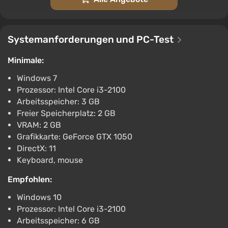
Sister Ray: A Walk on the Wild Side Bundle
Kostenlos
Systemanforderungen und PC-Test
PC
Steam
2.9
Minimale:
Sister Ray Steam Gift RU/KZ/etc
Windows 7
Autodelivery
Prozessor: Intel Core i3-2100
€5.55
€7
-22%
Arbeitsspeicher: 3 GB
PC
Freier Speicherplatz: 2 GB
ggsel
VRAM: 2 GB
4.2
457 Bewertungen
Unterstützung bei VGTimes
Grafikkarte: GeForce GTX 1050
DirectX: 11
Sister Ray Bundle
Keyboard, mouse
€11.79
Empfohlen:
PC
Steam
2.9
Windows 10
Prozessor: Intel Core i3-2100
Arbeitsspeicher: 6 GB