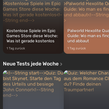
Franklin, zwischen denen Sie
auf Amerika geöffnet wird. De
jederzeit...
Kostenlose Spiele im Epic
Palworld Hexolite Qua
Games Store diese Woche:
Guide: Wo man es fin
Was ist gerade kostenlos
und abbaut
1 Tag zurück
1 Tag zurück
Neue Tests jede Woche