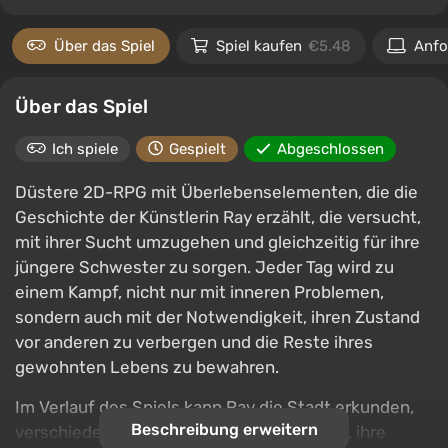
Über das Spiel
Spiel kaufen
€5.48
Anfo
Über das Spiel
Ich spiele
Gespielt
Abgeschlossen
Düstere 2D-RPG mit Überlebenselementen, die die
Geschichte der Künstlerin Ray erzählt, die versucht,
mit ihrer Sucht umzugehen und gleichzeitig für ihre
jüngere Schwester zu sorgen. Jeder Tag wird zu
einem Kampf, nicht nur mit inneren Problemen,
sondern auch mit der Notwendigkeit, ihren Zustand
vor anderen zu verbergen und die Reste ihres
gewohnten Lebens zu bewahren.
Im Verlauf des Spiels kann Ray die Stadt erkunden,
Beschreibung erweitern
verschiedene Orte besuchen, Bilder malen, ihre