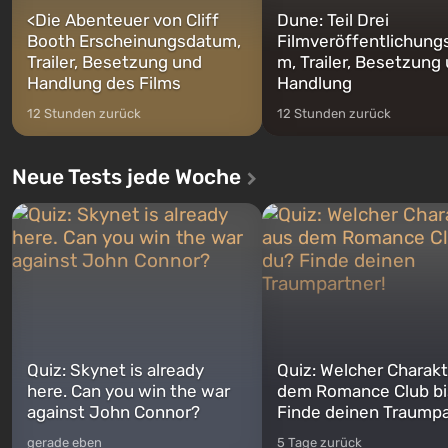
<
Die Abenteuer von Cliff
Dune: Teil Drei
Booth Erscheinungsdatum,
Filmveröffentlichung
Trailer, Besetzung und
m, Trailer, Besetzung
Handlung des Films
Handlung
12 Stunden zurück
12 Stunden zurück
Neue Tests jede Woche
Quiz: Skynet is already
Quiz: Welcher Charakt
here. Can you win the war
dem Romance Club bi
against John Connor?
Finde deinen Traumpa
gerade eben
5 Tage zurück