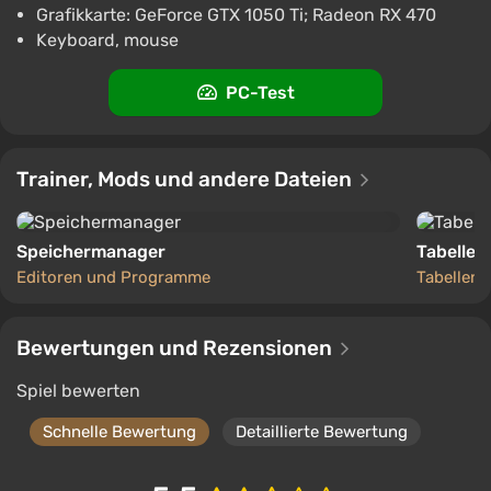
Grafikkarte: GeForce GTX 1050 Ti; Radeon RX 470
€14.39
€18
-20%
Keyboard, mouse
PC
Steam
2.9
PC-Test
Trainer, Mods und andere Dateien
Speichermanager
Tabelle f
Editoren und Programme
Tabellen
Bewertungen und Rezensionen
Spiel bewerten
Schnelle Bewertung
Detaillierte Bewertung