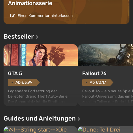
Animationsserie
Einen Kommentar hinterlassen
Bestseller
GTA 5
Fallout 76
Ab €3.99
Ab €0.17
Legendäre Fortsetzung der
Fallout 76 — ein neues Spiel
beliebten Grand Theft Auto-Serie.
Fallout-Universum, das ein 
Der Schauplatz ist die Stadt Los
zu allen Teilen der Serie ist. 
Santos, die bereits in Grand Theft
Ereignisse beginnen im Vaul
Auto: San Andreas beliebt war. Zum
dem ersten unter den gebau
Guides und Anleitungen
ersten Mal erzählt das Spiel die
sollte laut den Plänen der Va
Geschichte von gleich drei
Spezialisten das erste sein, 
Charakteren: Michael, Trevor und
nach dem Abwurf von Ato