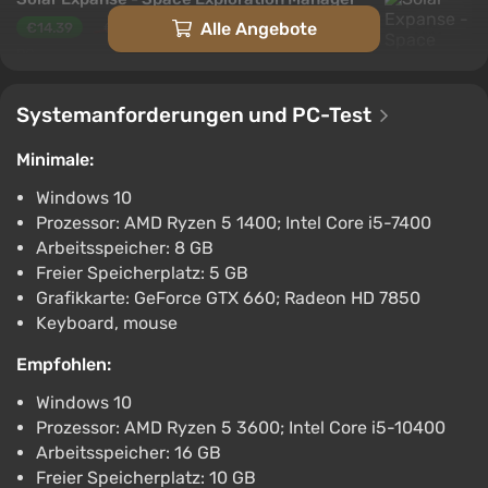
Alle Angebote
€14.39
€18
-20%
PC
Steam
2.9
Systemanforderungen und PC-Test
Solar Expanse - Space Exploration Manager /
Steam AUTO / RU + WORLD
Minimale:
€6.21
Windows 10
PC
Prozessor: AMD Ryzen 5 1400; Intel Core i5-7400
ggsel
4.2
457 Bewertungen
Arbeitsspeicher: 8 GB
Unterstützung bei VGTimes
Freier Speicherplatz: 5 GB
Solar Expanse - Space Exploration Manager
Grafikkarte: GeForce GTX 660; Radeon HD 7850
*RU/BY/UA/CIS Steam Auto
Keyboard, mouse
€6.4
Empfohlen:
PC
ggsel
4.2
457 Bewertungen
Windows 10
Unterstützung bei VGTimes
Prozessor: AMD Ryzen 5 3600; Intel Core i5-10400
Arbeitsspeicher: 16 GB
Solar Expanse - Space Exploration Manager
Freier Speicherplatz: 10 GB
Bundle