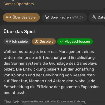
Games Operators
Über das Spiel
Spiel kaufen
€14.39
Date
Über das Spiel
Ich spiele
Gespielt
Abgeschlossen
Weltraumstrategie, in der das Management eines
Unternehmens zur Erforschung und Erschließung
des Sonnensystems die Grundlage des Gameplays
bildet. Die Entwicklung basiert auf der Schaffung
von Kolonien und der Gewinnung von Ressourcen
auf Planeten, Monden und Asteroiden, wobei jede
Entscheidung die Effizienz der gesamten Expansion
beeinflusst.
Eine Schlüsselrolle spielt die Planung: Orbits,