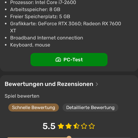
Prozessor: Intel Core i7-2600
€8.32
Arbeitsspeicher: 8 GB
PC
Freier Speicherplatz: 5 GB
ggsel
4.2
457 Bewertungen
Grafikkarte: GeForce RTX 3060; Radeon RX 7600
Unterstützung bei VGTimes
XT
Broadband Internet connection
Keyboard, mouse
PC-Test
Bewertungen und Rezensionen
Spiel bewerten
Schnelle Bewertung
Detaillierte Bewertung
5.5