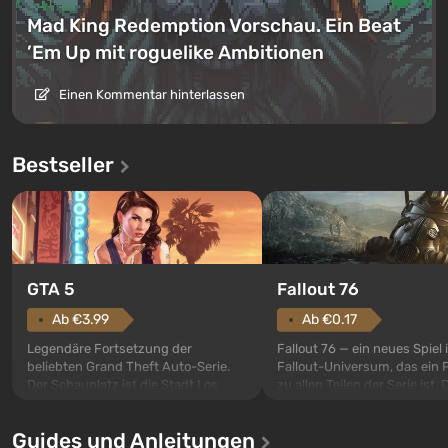
Mad King Redemption Vorschau. Ein Beat
’Em Up mit roguelike Ambitionen
Einen Kommentar hinterlassen
Bestseller
GTA 5
Fallout 76
Ab €3.99
Ab €0.17
Legendäre Fortsetzung der
Fallout 76 — ein neues Spiel
beliebten Grand Theft Auto-Serie.
Fallout-Universum, das ein 
Der Schauplatz ist die Stadt Los
zu allen Teilen der Serie ist. 
Santos, die bereits in Grand Theft
Ereignisse beginnen im Vaul
Auto: San Andreas beliebt war. Zum
dem ersten unter den gebau
Guides und Anleitungen
ersten Mal erzählt das Spiel die
sollte laut den Plänen der Va