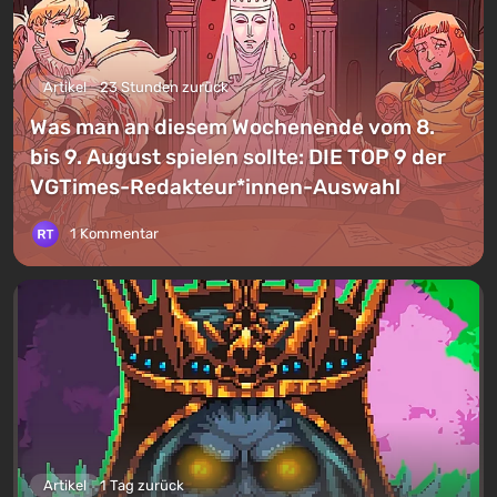
Artikel
23 Stunden zurück
Was man an diesem Wochenende vom 8.
bis 9. August spielen sollte: DIE TOP 9 der
VGTimes-Redakteur*innen-Auswahl
1 Kommentar
Artikel
1 Tag zurück