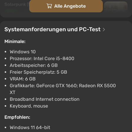
Solarpunk (PC) [North America] [Standard]
Alle Angebote
€34
€36
-5%
-15% mit dem Promocode happysale
Boosted
Systemanforderungen und PC-Test
PC
Difmark
3.4
87 Bewertungen
Promo-Codes
Minimale:
Windows 10
Solarpunk / Steam AUTO / RU + WORLD
Prozessor: Intel Core i5-8400
€8.1
Arbeitsspeicher: 6 GB
PC
Freier Speicherplatz: 5 GB
ggsel
4.2
457 Bewertungen
VRAM: 6 GB
Unterstützung bei VGTimes
Grafikkarte: GeForce GTX 1660; Radeon RX 5500
Solarpunk STEAM GIFT AUTO RU+World
XT
Broadband Internet connection
€8.22
Keyboard, mouse
PC
ggsel
4.2
457 Bewertungen
Empfohlen:
Unterstützung bei VGTimes
Windows 11 64-bit
Solarpunk | Steam Key RU+CIS