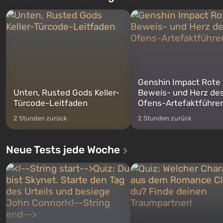
Geschichte von gleich drei
Spezialisten das erste sein, 
Charakteren: Michael, Trevor und
nach dem Abwurf von Ato
Franklin, zwischen denen Sie
auf Amerika geöffnet wird. De
jederzeit...
Genshin Impact Rote
Unten, Rusted Gods Keller-
Beweis- und Herz de
Türcode-Leitfaden
Ofens-Artefaktführer
2 Stunden zurück
2 Stunden zurück
Neue Tests jede Woche