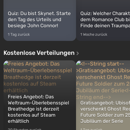
Quiz: Du bist Skynet. Starte
Quiz: Welcher Charakt
den Tag des Urteils und
dem Romance Club bi
besiege John Connor!
Finde deinen Traumpa
1 Tag zurück
1 Woche zurück
Kostenlose Verteilungen
Freies Angebot: Das
Weltraum-Überlebensspiel
Gratisangebot: Ubiso
Breathedge ist derzeit
verschenkt Ghost Re
kostenlos auf Steam
Future Soldier zum 25
erhältlich
Jubiläum der Serie
20 Stunden zurück
1 Tag zurück