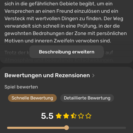
sich in die gefährlichen Gebiete begibt, um ein
Versprechen an einen Freund einzulösen und ein
Versteck mit wertvollen Dingen zu finden. Der Weg
verwandelt sich schnell in eine Prüfung, in der die
gewohnten Bedrohungen der Zone mit persönlichen
Motiven und inneren Zweifeln verwoben sind.
Beschreibung erweitern
Trotz der kompakten Dauer setzt das Spiel auf
Atmosphäre und bedeutende Entscheidungen.
Moralische Entscheidungen beeinflussen den
Verlauf der Handlung und führen zu verschiedenen
Bewertungen und Rezensionen
Enden, die dazu anregen, das Geschehen aus einer
Spiel bewerten
neuen Perspektive zu betrachten. Es ist eine
Geschichte, die nicht nur von Beute und Überleben
Schnelle Bewertung
Detaillierte Bewertung
handelt, sondern auch von Pflicht, dem Preis des
Wortes und dem, was man hinter sich lassen muss,
5.5
um es zu erfüllen.