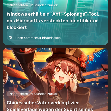
Nachrichten
2 Stunden zurück
Windows erhält ein "Anti-Spionage"-Tool,
das Microsofts versteckten Identifikator
blockiert
Einen Kommentar hinterlassen
Nachrichten
4 Stunden zurück
Chinesischer Vater verklagt vier
Spieleverlage wegen der Sucht seines