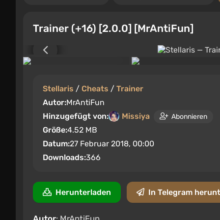
Trainer (+16) [2.0.0] [MrAntiFun]
Stellaris
/
Cheats
/
Trainer
Autor:
MrAntiFun
Hinzugefügt von:
Missiya
Abonnieren
Größe:
4.52 MB
Datum:
27 Februar 2018, 00:00
Downloads:
366
Herunterladen
In Telegram herun
Autor
: MrAntiFun