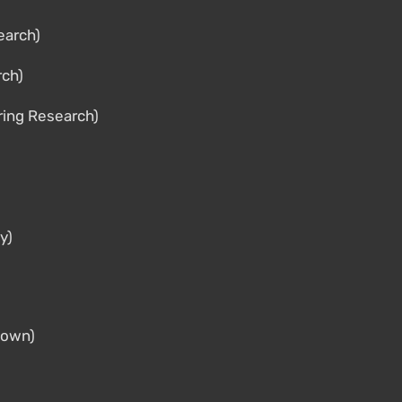
earch)
rch)
ring Research)
y)
down)