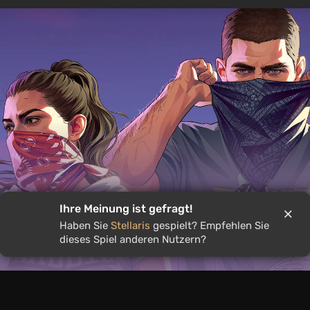
Ihre Meinung ist gefragt!
Haben Sie
Stellaris
gespielt? Empfehlen Sie
weiterte GTA 6-Präsentation an
dieses Spiel anderen Nutzern?