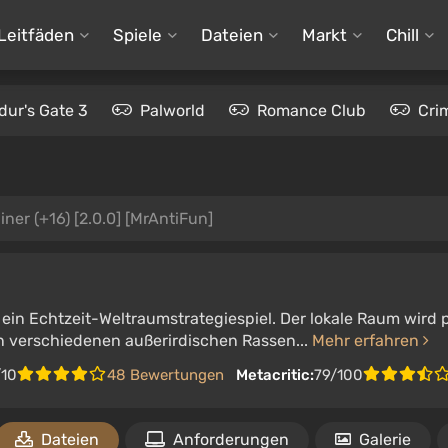
Leitfäden
Spiele
Dateien
Markt
Chill
dur's Gate 3
Palworld
Romance Club
Cri
iner (+16) [2.0.0] [MrAntiFun]
st ein Echtzeit-Weltraumstrategiespiel. Der lokale Raum wird
 verschiedenen außerirdischen Rassen...
Mehr erfahren
/10
48 Bewertungen
Metacritic:
79/100
Dateien
Anforderungen
Galerie