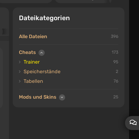
Dateikategorien
Alle Dateien
396
Cheats
173
Trainer
95
Speicherstände
2
Tabellen
76
Mods und Skins
25