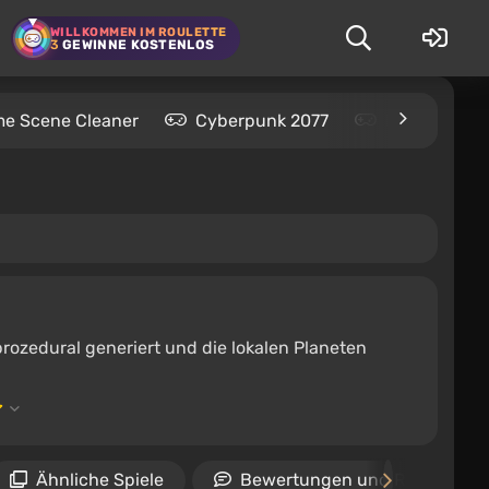
WILLKOMMEN IM ROULETTE
3
GEWINNE KOSTENLOS
me Scene Cleaner
Cyberpunk 2077
Kingdom Com
 prozedural generiert und die lokalen Planeten
Ähnliche Spiele
Bewertungen und Rezension