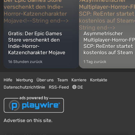
Gratis: Der Epic Games
Asymmetrischer
Store verschenkt den
Multiplayer-Horror-F
Indie-Horror-
SCP: ReEnter startet
Katzencharakter Mojave
kostenlos auf Steam
16 Stunden zurück
1 Tag zurück
Hilfe
Werbung
Über uns
Team
Karriere
Kontakte
Datenschutzrichtlinie
RSS-Feed
DE
Advertise on this site.