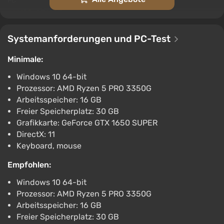
PC
ggsel
4.2
457 Bewertungen
Unterstützung bei VGTimes
Systemanforderungen und PC-Test
Stonemachia STEAM GIFT AUTODELIVERY
€7.69
Minimale:
PC
Windows 10 64-bit
ggsel
4.2
457 Bewertungen
Unterstützung bei VGTimes
Prozessor: AMD Ryzen 5 PRO 3350G
Arbeitsspeicher: 16 GB
Stonemachia STEAM GIFT AUTO RU+World
Freier Speicherplatz: 30 GB
€7.7
€8
-2%
Grafikkarte: GeForce GTX 1650 SUPER
PC
DirectX: 11
ggsel
4.2
457 Bewertungen
Keyboard, mouse
Unterstützung bei VGTimes
Empfohlen:
Stonemachia - STEAM GIFT RUSSIA
Windows 10 64-bit
€9.59
Prozessor: AMD Ryzen 5 PRO 3350G
PC
Arbeitsspeicher: 16 GB
ggsel
4.2
457 Bewertungen
Freier Speicherplatz: 30 GB
Unterstützung bei VGTimes