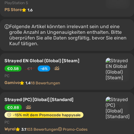
PlayStation 5
PS Store
1.6
Folgende Artikel könnten irrelevant sein und eine
große Anzahl an Ungenauigkeiten enthalten. Bitte
überprüfen Sie alle Daten sorgfältig, bevor Sie einen
Kauf tätigen.
Strayed EN Global (Global) [Steam]
€0.58
€1
-6%
PC
Gamivo
1.4
18 Bewertungen
Strayed (PC) [Global] [Standard]
€0.88
-15% mit dem Promocode happysale
PC
Wyrel
3.1
103 Bewertungen
Promo-Codes