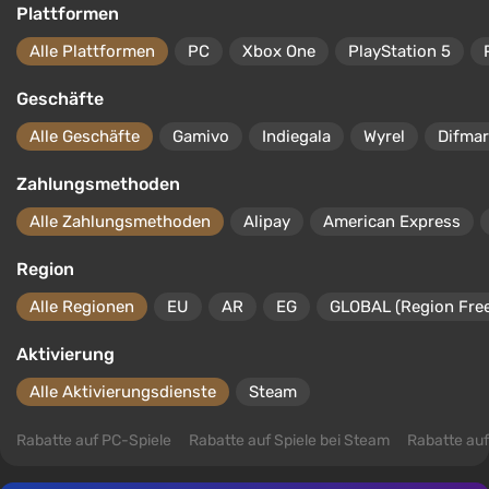
Plattformen
Alle Plattformen
PC
Xbox One
PlayStation 5
Geschäfte
Alle Geschäfte
Gamivo
Indiegala
Wyrel
Difma
Zahlungsmethoden
Alle Zahlungsmethoden
Alipay
American Express
Region
Alle Regionen
EU
AR
EG
GLOBAL (Region Free
Aktivierung
Alle Aktivierungsdienste
Steam
Rabatte auf PC-Spiele
Rabatte auf Spiele bei Steam
Rabatte auf