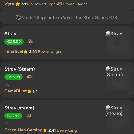
Wyrel
3.1
103 Bewertungen
Promo-Codes
Noch 1 Angebote in Wyrel für Xbox Series X/S
Stray
€25.09
Fanatical
2.6
3 Bewertungen
Stray (Steam)
€26.31
PC
GameBillet
1.4
Stray [steam]
€27.99
PC
Green Man Gaming
2.4
1 Bewertung