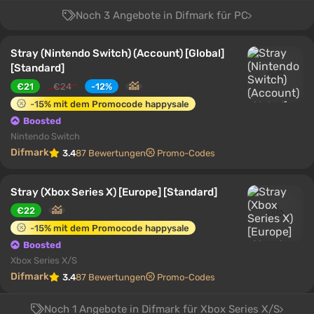
Noch 3 Angebote in Difmark für PC
Stray (Nintendo Switch) (Account) [Global]
[Standard]
€21
€24
-12%
-15% mit dem Promocode happysale
Boosted
Nintendo Switch
Difmark
3.4
87 Bewertungen
Promo-Codes
Stray (Xbox Series X) [Europe] [Standard]
€22
-15% mit dem Promocode happysale
Boosted
Xbox Series X/S
Difmark
3.4
87 Bewertungen
Promo-Codes
Noch 1 Angebote in Difmark für Xbox Series X/S