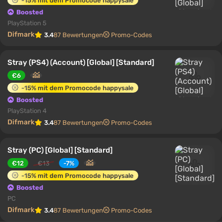
-15% mit dem Promocode happysale
Boosted
PlayStation 5
Difmark
3.4
87 Bewertungen
Promo-Codes
Stray (PS4) (Account) [Global] [Standard]
€6
-15% mit dem Promocode happysale
Boosted
PlayStation 4
Difmark
3.4
87 Bewertungen
Promo-Codes
Stray (PC) [Global] [Standard]
€12
€13
-7%
-15% mit dem Promocode happysale
Boosted
PC
Difmark
3.4
87 Bewertungen
Promo-Codes