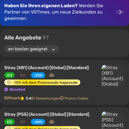
Haben Sie Ihren eigenen Laden?
Werden Sie
Partner von VGTimes, um neue Zielkunden zu
gewinnen.
Alle Angebote
97
Stray (XB1) (Account) [Global] [Standard]
€4
€6
-33%
-15% mit dem Promocode happysale
Boosted
Difmark
3.4
87 Bewertungen
Promo-Codes
Stray (PS5) (Account) [Global] [Standard]
€5
€9
-44%