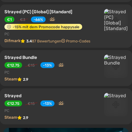
Strayed (PC) [Global] [Standard]
€1
€3
-66%
-15% mit dem Promocode happysale
PC
Difmark
3.4
87 Bewertungen
Promo-Codes
Strayed Bundle
€12.75
€15
-13%
PC
Steam
2.9
Strayed
€12.75
€15
-13%
PC
Steam
2.9