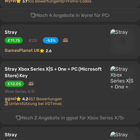
Wyrel
3.1
103 Bewertungen
Promo-Codes
Noch 4 Angebote in Wyrel für PC
Stray
€11.75
€25
-53%
GamesPlanet UK
2.6
Stray Xbox Series X|S + One + PC (Microsoft
Store) Key
€12.05
Xbox Series X/S
ggsel
4.2
457 Bewertungen
Unterstützung bei VGTimes
Noch 2 Angebote in ggsel für Xbox Series X/S
Stray