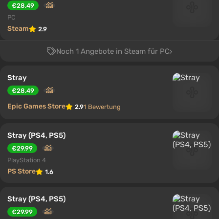
€28.49
PC
Steam
2.9
Noch 1 Angebote in Steam für PC
Stray
€28.49
Epic Games Store
2.9
1 Bewertung
Stray (PS4, PS5)
€29.99
PlayStation 4
PS Store
1.6
Stray (PS4, PS5)
€29.99