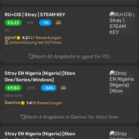
RU+CIS | Stray | STEAM KEY
€5.23
€5
-1%
PC
ggsel
4.2
457 Bewertungen
Unterstützung bei VGTimes
Noch 43 Angebote in ggsel für PC
Stray EN Nigeria (Nigeria) [Xbox
One/Series/Windows]
€9.84
€15
-34%
Xbox One
Gamivo
1.4
18 Bewertungen
Noch 6 Angebote in Gamivo für Xbox One
Stray EN Nigeria (Nigeria) [Xbox