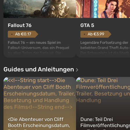
GTA 5
Fallout 76
Ab €3.99
Ab €0.17
Legendäre Fortsetzung der
Fallout 76 — ein neues Spiel im
beliebten Grand Theft Auto-
Fallout-Universum, das ein Prequel
Der Schauplatz ist die Stadt
zu allen Teilen der Serie ist. Die
Santos, die bereits in Grand
Ereignisse beginnen im Vault 76,
Auto: San Andreas beliebt w
dem ersten unter den gebauten. Es
Guides und Anleitungen
ersten Mal erzählt das Spiel 
sollte laut den Plänen der Vault-Tec-
Geschichte von gleich drei
Spezialisten das erste sein, das
Charakteren: Michael, Trevo
nach dem Abwurf von Atombomben
Franklin, zwischen denen Si
auf Amerika geöffnet wird. De...
jederzeit...
<
Die Abenteuer von Cliff
Dune: Teil Drei
Booth Erscheinungsdatum,
Filmveröffentlichung