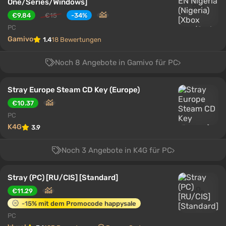
One/Series/Windows]
€9.84
€15
-34%
PC
Gamivo
1.4
18 Bewertungen
Noch 8 Angebote in Gamivo für PC
Stray Europe Steam CD Key (Europe)
€10.37
PC
K4G
3.9
Noch 3 Angebote in K4G für PC
Stray (PC) [RU/CIS] [Standard]
€11.29
-15% mit dem Promocode happysale
PC