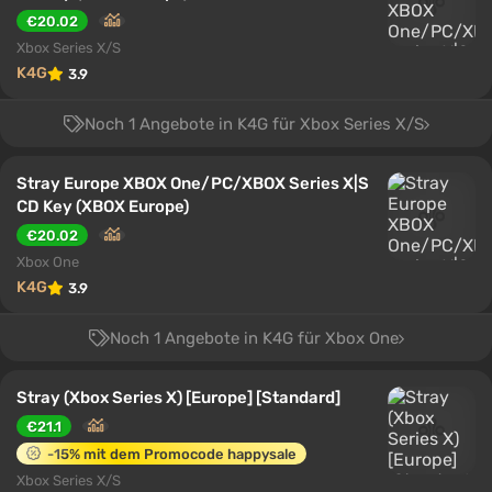
€20.02
Xbox Series X/S
K4G
3.9
Noch 1 Angebote in K4G für Xbox Series X/S
Stray Europe XBOX One/PC/XBOX Series X|S
CD Key (XBOX Europe)
€20.02
Xbox One
K4G
3.9
Noch 1 Angebote in K4G für Xbox One
Stray (Xbox Series X) [Europe] [Standard]
€21.1
-15% mit dem Promocode happysale
Xbox Series X/S