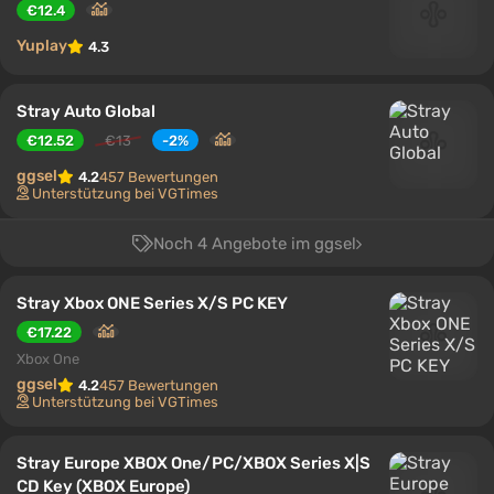
€12.4
Yuplay
4.3
Stray Auto Global
€12.52
€13
-2%
ggsel
4.2
457 Bewertungen
Unterstützung bei VGTimes
Noch 4 Angebote im ggsel
Stray Xbox ONE Series X/S PC KEY
€17.22
Xbox One
ggsel
4.2
457 Bewertungen
Unterstützung bei VGTimes
Stray Europe XBOX One/PC/XBOX Series X|S
CD Key (XBOX Europe)