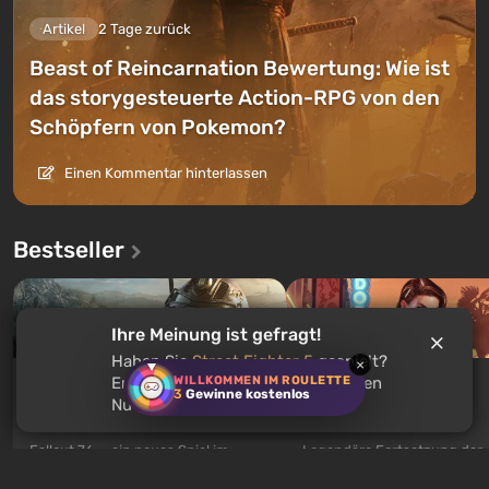
Artikel
2 Tage zurück
Beast of Reincarnation Bewertung: Wie ist
das storygesteuerte Action-RPG von den
Schöpfern von Pokemon?
Einen Kommentar hinterlassen
Bestseller
Ihre Meinung ist gefragt!
Haben Sie
Street Fighter 5
gespielt?
×
WILLKOMMEN IM ROULETTE
Empfehlen Sie dieses Spiel anderen
GTA 5
Fallout 76
3
Gewinne kostenlos
Nutzern?
Ab €3.99
Ab €0.17
Legendäre Fortsetzung der
Fallout 76 — ein neues Spiel im
beliebten Serie Grand Theft 
Fallout-Universum, das ein Prequel