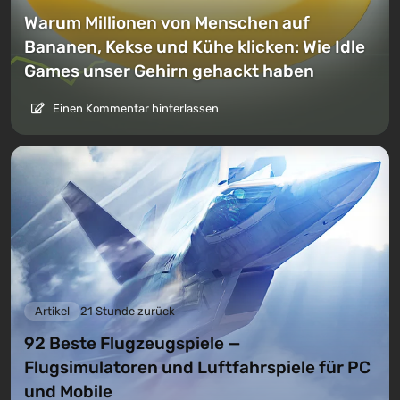
Warum Millionen von Menschen auf
Bananen, Kekse und Kühe klicken: Wie Idle
Games unser Gehirn gehackt haben
Einen Kommentar hinterlassen
Artikel
21 Stunde zurück
92 Beste Flugzeugspiele —
Flugsimulatoren und Luftfahrspiele für PC
und Mobile