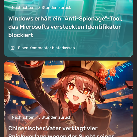
Nachrichten
3 Stunden zurück
Windows erhält ein "Anti-Spionage"-Tool,
das Microsofts versteckten Identifikator
blockiert
Einen Kommentar hinterlassen
Nachrichten
5 Stunden zurück
Chinesischer Vater verklagt vier
Spieleverlage wegen der Sucht seines