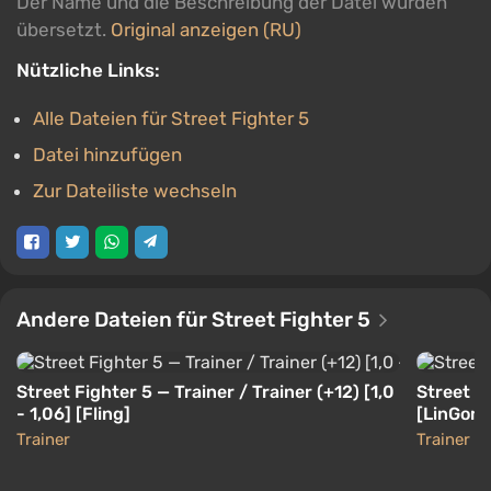
Der Name und die Beschreibung der Datei wurden
übersetzt.
Original anzeigen (RU)
Nützliche Links:
Alle Dateien für Street Fighter 5
Datei hinzufügen
Zur Dateiliste wechseln
Andere Dateien für Street Fighter 5
Street Fighter 5 — Trainer / Trainer (+12) [1,0
Street Fi
- 1,06] [Fling]
[LinGon]
Trainer
Trainer