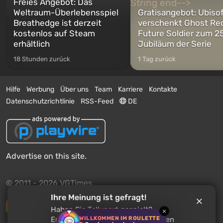
Freies Angebot: Das
Weltraum-Überlebensspiel
Gratisangebot: Ubiso
Breathedge ist derzeit
verschenkt Ghost Re
kostenlos auf Steam
Future Soldier zum 25
erhältlich
Jubiläum der Serie
18 Stunden zurück
1 Tag zurück
Hilfe
Werbung
Über uns
Team
Karriere
Kontakte
Datenschutzrichtlinie
RSS-Feed
DE
Advertise on this site.
© 2011 - 2026 VGTimes
Ihre Meinung ist gefragt!
Vollständige Version
Haben Sie
Tellyport
gespielt?
×
WILLKOMMEN IM ROULETTE
Empfehlen Sie dieses Spiel anderen