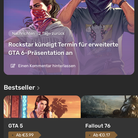
Nachrichten
2 Tage zurück
Rockstar kündigt Termin für erweiterte
GTA 6-Präsentation an
Einen Kommentar hinterlassen
Bestseller
GTA 5
Fallout 76
Ab €3.99
Ab €0.17