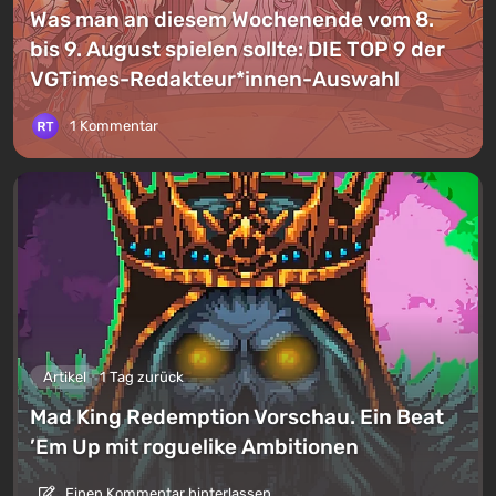
Was man an diesem Wochenende vom 8.
bis 9. August spielen sollte: DIE TOP 9 der
VGTimes-Redakteur*innen-Auswahl
1 Kommentar
Artikel
1 Tag zurück
Mad King Redemption Vorschau. Ein Beat
’Em Up mit roguelike Ambitionen
Einen Kommentar hinterlassen