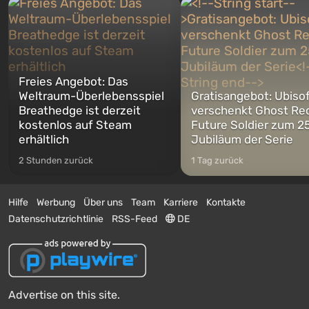
Freies Angebot: Das
Weltraum-Überlebensspiel
Gratisangebot: Ubiso
Breathedge ist derzeit
verschenkt Ghost Re
kostenlos auf Steam
Future Soldier zum 25
erhältlich
Jubiläum der Serie
2 Stunden zurück
1 Tag zurück
Hilfe
Werbung
Über uns
Team
Karriere
Kontakte
Datenschutzrichtlinie
RSS-Feed
DE
Advertise on this site.