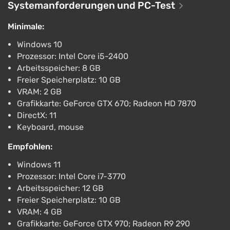
Epochen: Zeitliche Unterschiede helfen dabei,
Systemanforderungen und PC-Test
Ressourcen, Antworten und neue Wege zu finden.
Minimale:
Handlungen, die in der Gegenwart vollzogen werden,
haben direkte Auswirkungen auf die Zukunft. Im
Windows 10
Arsenal des Spielers stehen einzigartige Fähigkeiten
Prozessor: Intel Core i5-2400
Arbeitsspeicher: 8 GB
und Waffen zur Verfügung, die mit der Zeitkontrolle
Freier Speicherplatz: 10 GB
verbunden sind – zum Beispiel eine Pistole, die in die
VRAM: 2 GB
Vergangenheit schießt, und die Möglichkeit, die Zeit
Grafikkarte: GeForce GTX 670; Radeon HD 7870
anzuhalten, um feindliche Angriffe abzuwehren.
DirectX: 11
Keyboard, mouse
Die Reise durch die Station Theia erfolgt über
zeitliche Anomalien und Teleporter, wobei neue
Empfohlen:
Routen freigeschaltet werden, während man
Windows 11
Fähigkeiten erlangt. Das Spiel bietet verzweigte,
Prozessor: Intel Core i7-3770
nicht-lineare Levels, dynamische Bosskämpfe, ein
Arbeitsspeicher: 12 GB
Dialogsystem mit NPCs sowie In-Game-Währung,
Freier Speicherplatz: 10 GB
Geschäfte, Sammlerstücke und Upgrades. Es gibt
VRAM: 4 GB
Speicherpunkte und Systeme für schnelles Reisen
Grafikkarte: GeForce GTX 970; Radeon R9 290