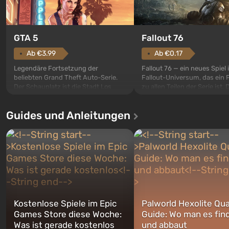
GTA 5
Fallout 76
Ab €3.99
Ab €0.17
Legendäre Fortsetzung der
Fallout 76 — ein neues Spiel
beliebten Grand Theft Auto-Serie.
Fallout-Universum, das ein 
Der Schauplatz ist die Stadt Los
zu allen Teilen der Serie ist. 
Santos, die bereits in Grand Theft
Ereignisse beginnen im Vaul
Auto: San Andreas beliebt war. Zum
dem ersten unter den gebau
Guides und Anleitungen
ersten Mal erzählt das Spiel die
sollte laut den Plänen der Va
Geschichte von gleich drei
Spezialisten das erste sein, 
Charakteren: Michael, Trevor und
nach dem Abwurf von Ato
Franklin, zwischen denen Sie
auf Amerika geöffnet wird. De
jederzeit...
Kostenlose Spiele im Epic
Palworld Hexolite Qua
Games Store diese Woche:
Guide: Wo man es fin
Was ist gerade kostenlos
und abbaut