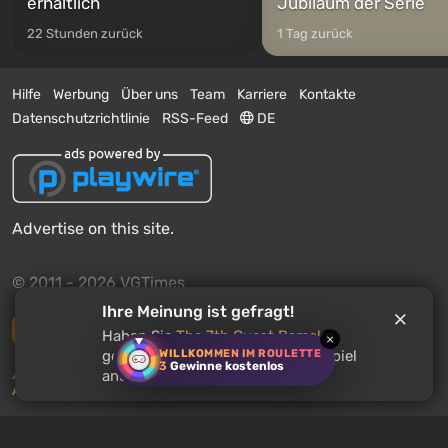
erhältlich
Jubiläum der Serie
22 Stunden zurück
1 Tag zurück
Hilfe
Werbung
Über uns
Team
Karriere
Kontakte
Datenschutzrichtlinie
RSS-Feed
DE
Advertise on this site.
© 2011 - 2026 VGTimes
Ihre Meinung ist gefragt!
Vollständige Version
Haben Sie
The 7th Guest Remake
×
WILLKOMMEN IM ROULETTE
gespielt? Empfehlen Sie dieses Spiel
3
Gewinne kostenlos
Push-Benachrichtigungen über Nachrichten:
deaktiviert
anderen Nutzern?
Aktivieren