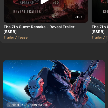
01:04
The 7th Guest Remake - Reveal Trailer
The 7th 
[ESRB]
[ESRB]
Trailer / Teaser
Trailer / 
Artikel
3 Stunden zurück