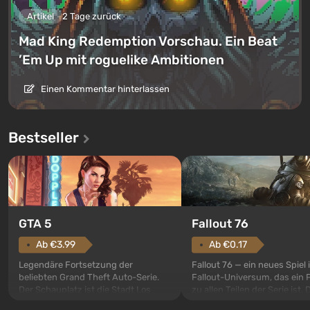
Artikel
2 Tage zurück
Mad King Redemption Vorschau. Ein Beat
’Em Up mit roguelike Ambitionen
Einen Kommentar hinterlassen
Bestseller
GTA 5
Fallout 76
Ab €3.99
Ab €0.17
Legendäre Fortsetzung der
Fallout 76 — ein neues Spiel
beliebten Grand Theft Auto-Serie.
Fallout-Universum, das ein 
Der Schauplatz ist die Stadt Los
zu allen Teilen der Serie ist. 
Santos, die bereits in Grand Theft
Ereignisse beginnen im Vaul