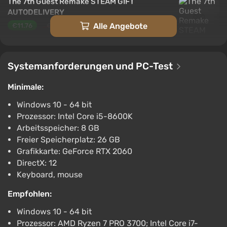
The 7th Guest Remake STEAM GIFT
AUTODELIVERY
Alle Angebote
€11.76
€13
-6%
PC
ggsel
4.2
457 Bewertungen
Unterstützung bei VGTimes
Systemanforderungen und PC-Test
The 7th Guest Remake Bundle
Minimale:
€13.99
€20
-30%
Windows 10 - 64 bit
PC
Prozessor: Intel Core i5-8600K
Steam
2.9
Arbeitsspeicher: 8 GB
The 7th Guest Remake
Freier Speicherplatz: 26 GB
Grafikkarte: GeForce RTX 2060
€13.99
€20
-30%
DirectX: 12
PC
Keyboard, mouse
Steam
2.9
Empfohlen:
The 7th Guest Remake | Steam | GLOBAL |
KEY
Windows 10 - 64 bit
€14.27
Prozessor: AMD Ryzen 7 PRO 3700; Intel Core i7-