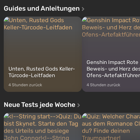
Auto: San Andreas beliebt war. Zum
dem ersten unter den gebau
Guides und Anleitungen
ersten Mal erzählt das Spiel die
sollte laut den Plänen der Va
Geschichte von gleich drei
Spezialisten das erste sein, 
Charakteren: Michael, Trevor und
nach dem Abwurf von Ato
Franklin, zwischen denen Sie
auf Amerika geöffnet wird. De
jederzeit...
Genshin Impact Rote
Unten, Rusted Gods Keller-
Beweis- und Herz de
Türcode-Leitfaden
Ofens-Artefaktführer
4 Stunden zurück
4 Stunden zurück
Neue Tests jede Woche