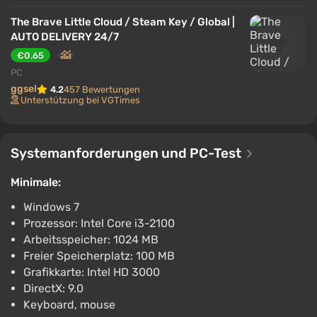
schafft ein Abenteuer über Mut, Ausdauer und die
Rettung der eigenen Welt.
The Brave Little Cloud / Steam Key / Global |
AUTO DELIVERY 24/7
€0.65
PC
ggsel
4.2
457 Bewertungen
Unterstützung bei VGTimes
Systemanforderungen und PC-Test
Minimale:
Windows 7
Prozessor: Intel Core i3-2100
Arbeitsspeicher: 1024 MB
Freier Speicherplatz: 100 MB
Grafikkarte: Intel HD 3000
DirectX: 9.0
Keyboard, mouse