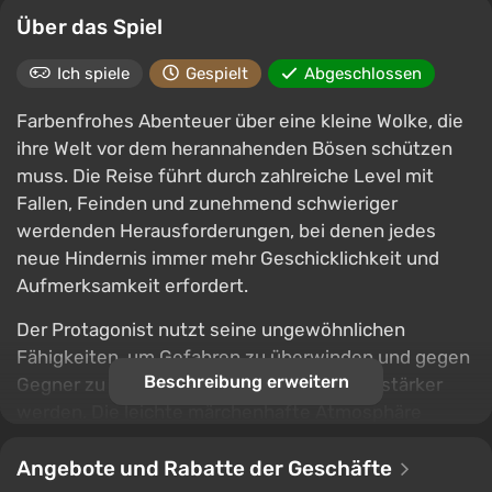
Über das Spiel
Ich spiele
Gespielt
Abgeschlossen
Farbenfrohes Abenteuer über eine kleine Wolke, die
ihre Welt vor dem herannahenden Bösen schützen
muss. Die Reise führt durch zahlreiche Level mit
Fallen, Feinden und zunehmend schwieriger
werdenden Herausforderungen, bei denen jedes
neue Hindernis immer mehr Geschicklichkeit und
Aufmerksamkeit erfordert.
Der Protagonist nutzt seine ungewöhnlichen
Fähigkeiten, um Gefahren zu überwinden und gegen
Beschreibung erweitern
Gegner zu kämpfen, die mit jedem Schritt stärker
werden. Die leichte märchenhafte Atmosphäre
verbindet sich mit dynamischem Plattforming und
einfachen, aber fesselnden Herausforderungen und
Angebote und Rabatte der Geschäfte