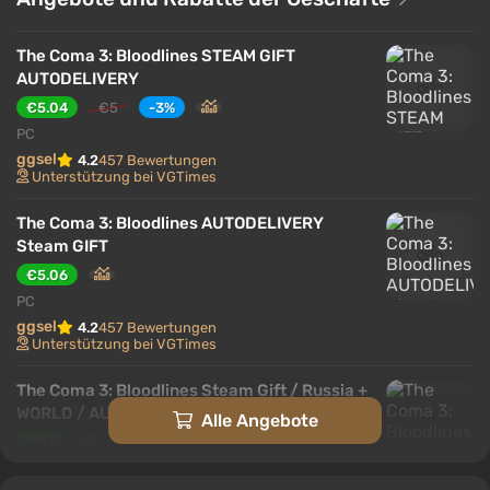
Besonderes Augenmerk liegt auf der Atmosphäre
des koreanischen Mystizismus, urbaner Legenden
The Coma 3: Bloodlines STEAM GIFT
und Folklore, die organisch in das Geschehen
AUTODELIVERY
eingewoben sind.
€5.04
€5
-3%
PC
ggsel
4.2
457 Bewertungen
Unterstützung bei VGTimes
The Coma 3: Bloodlines AUTODELIVERY
Steam GIFT
€5.06
PC
ggsel
4.2
457 Bewertungen
Unterstützung bei VGTimes
The Coma 3: Bloodlines Steam Gift / Russia +
WORLD / AUTO
Alle Angebote
€5.1
PC