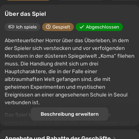
Über das Spiel
Ich spiele
Gespielt
Abgeschlossen
Abenteuerlicher Horror über das Überleben, in dem
der Spieler sich verstecken und vor verfolgenden
Monstern in der düsteren Spiegelwelt „Koma“ fliehen
muss. Die Handlung dreht sich um drei
Hauptcharaktere, die in der Falle einer
albtraumhaften Welt gefangen sind, die mit
geheimen Experimenten und mystischen
Ereignissen an einer angesehenen Schule in Seoul
verbunden ist.
Beschreibung erweitern
Das Spiel kombiniert spannendes Erkunden
kompakter Orte mit der Suche nach Hinweisen und
dem Lösen von Rätseln, während es allmählich die
Geschichte der vorherigen Teile der Serie enthüllt.
Angebote und Rabatte der Geschäfte