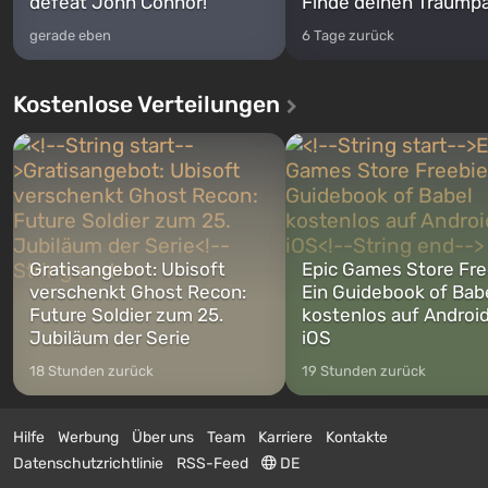
defeat John Connor!
Finde deinen Traumpa
gerade eben
6 Tage zurück
Kostenlose Verteilungen
Gratisangebot: Ubisoft
Epic Games Store Fre
verschenkt Ghost Recon:
Ein Guidebook of Bab
Future Soldier zum 25.
kostenlos auf Androi
Jubiläum der Serie
iOS
18 Stunden zurück
19 Stunden zurück
Hilfe
Werbung
Über uns
Team
Karriere
Kontakte
Datenschutzrichtlinie
RSS-Feed
DE