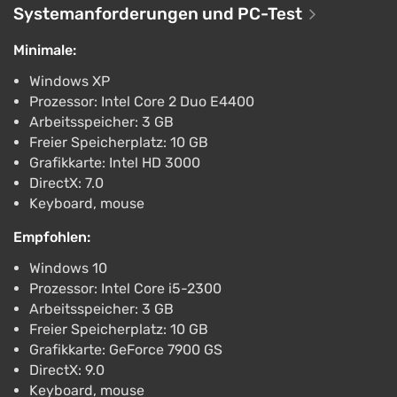
ggsel
4.2
457 Bewertungen
Systemanforderungen und PC-Test
Unterstützung bei VGTimes
Minimale:
The Coma 3: Bloodlines STEAM GIFT AUTO
RU+World
Windows XP
€5.47
Prozessor: Intel Core 2 Duo E4400
PC
Arbeitsspeicher: 3 GB
ggsel
4.2
457 Bewertungen
Freier Speicherplatz: 10 GB
Unterstützung bei VGTimes
Grafikkarte: Intel HD 3000
DirectX: 7.0
The Coma 3: Bloodlines Auto Global
Keyboard, mouse
€5.49
Empfohlen:
ggsel
4.2
457 Bewertungen
Unterstützung bei VGTimes
Windows 10
Prozessor: Intel Core i5-2300
The Coma 3: Bloodlines STEAM
Arbeitsspeicher: 3 GB
AUTODELIVERY RU/KZ/UA/CIS
Freier Speicherplatz: 10 GB
€5.63
Grafikkarte: GeForce 7900 GS
PC
DirectX: 9.0
ggsel
4.2
457 Bewertungen
Keyboard, mouse
Unterstützung bei VGTimes