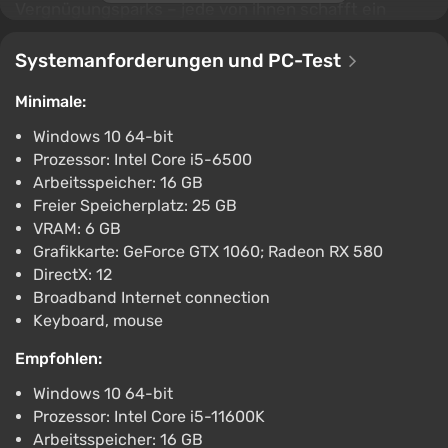
Vergnügungsparks – jede von ihnen schafft ein
einzigartiges Erlebnis bei jedem Durchgang. In „New
Cinderfall“ kann der Spieler mit Überlebenden
Systemanforderungen und PC-Test
kommunizieren, ihre Geschichten erforschen und die
Minimale:
Geheimnisse des Erscheinens des Würfels
aufdecken, um ein Verständnis dafür zu entwickeln,
Windows 10 64-bit
was er tatsächlich erreichen will. Das Spiel
Prozessor: Intel Core i5-6500
Arbeitsspeicher: 16 GB
kombiniert spannende Nahkämpfe, die Erkundung
Freier Speicherplatz: 25 GB
einer unvorhersehbaren Welt und
VRAM: 6 GB
Überlebenselemente, bei denen jede Entscheidung
Grafikkarte: GeForce GTX 1060; Radeon RX 580
entscheidend sein kann.
DirectX: 12
Broadband Internet connection
Keyboard, mouse
Empfohlen:
Windows 10 64-bit
Prozessor: Intel Core i5-11600K
Arbeitsspeicher: 16 GB