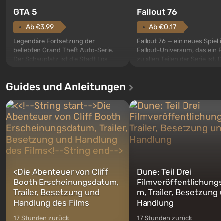
GTA 5
Fallout 76
Ab €3.99
Ab €0.17
Legendäre Fortsetzung der
Fallout 76 — ein neues Spiel
beliebten Grand Theft Auto-Serie.
Fallout-Universum, das ein 
Der Schauplatz ist die Stadt Los
zu allen Teilen der Serie ist. 
Santos, die bereits in Grand Theft
Ereignisse beginnen im Vaul
Auto: San Andreas beliebt war. Zum
dem ersten unter den gebau
Guides und Anleitungen
ersten Mal erzählt das Spiel die
sollte laut den Plänen der Va
Geschichte von gleich drei
Spezialisten das erste sein, 
Charakteren: Michael, Trevor und
nach dem Abwurf von Ato
Franklin, zwischen denen Sie
auf Amerika geöffnet wird. De
jederzeit...
<
Die Abenteuer von Cliff
Dune: Teil Drei
Booth Erscheinungsdatum,
Filmveröffentlichung
Trailer, Besetzung und
m, Trailer, Besetzung
Handlung des Films
Handlung
17 Stunden zurück
17 Stunden zurück