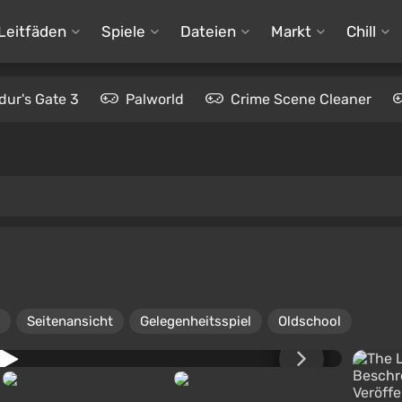
Leitfäden
Spiele
Dateien
Markt
Chill
dur's Gate 3
Palworld
Crime Scene Cleaner
Seitenansicht
Gelegenheitsspiel
Oldschool