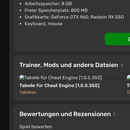
Arbeitsspeicher: 8 GB
€4.82
€5
-2%
Freier Speicherplatz: 800 MB
Grafikkarte: GeForce GTX 960; Radeon RX 550
PC
ggsel
4.2
457 Bewertungen
Keyboard, mouse
Trainer, Mods und andere Dateien
Tabelle für Cheat Engine [1.0.5.350]
T
Tabellen
T
Bewertungen und Rezensionen
Spiel bewerten