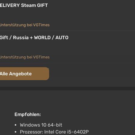
DELIVERY Steam GIFT
Unterstützung bei VGTimes
Gift / Russia + WORLD / AUTO
Unterstützung bei VGTimes
M GIFT AUTODELIVERY
Alle Angebote
Unterstützung bei VGTimes
M GIFT AUTO RU+World
Empfohlen:
Unterstützung bei VGTimes
Windows 10 64-bit
Prozessor: Intel Core i5-6402P
AM AUTODELIVERY RU/KZ/UA/CIS