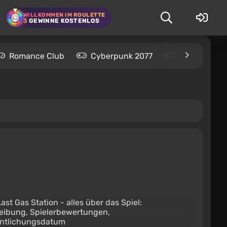
WILLKOMMEN IM ROULETTE
3
GEWINNE KOSTENLOS
Romance Club
Cyberpunk 2077
Kingdom Com