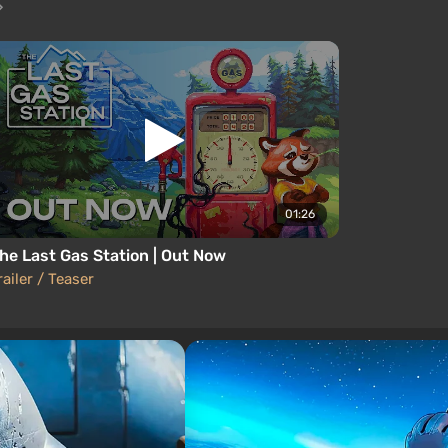
01:26
he Last Gas Station | Out Now
railer / Teaser