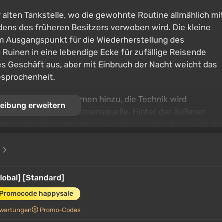
alten Tankstelle, wo die gewohnte Routine allmählich mi
ns des früheren Besitzers verwoben wird. Die kleine
 Ausgangspunkt für die Wiederherstellung des
 Ruinen in eine lebendige Ecke für zufällige Reisende
es Geschäft aus, aber mit Einbruch der Nacht weicht das
sprochenheit.
 Dienstleistungen kommen hinzu, die Technik wird
eibung erweitern
eine vollwertige Einkommensquelle. Hinter der äußeren
agementsystem, bei dem es wichtig ist, den Raum und die
rom von Besuchern umzugehen. Und man sollte nicht
e
tergang besser nicht überprüfen sollte.
lobal] [Standard]
 Promocode happysale
wertungen
Promo-Codes