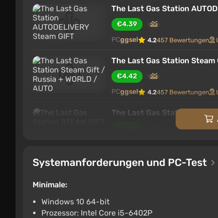
The Last Gas Station AUTO
€4.39
PC
ggsel
4.2
457 Bewertungen
The Last Gas Station Steam 
€4.42
PC
ggsel
4.2
457 Bewertungen
The Last Gas Station STEA
€4.46
PC
ggsel
4.2
457 Bewertungen
Systemanforderungen und PC-Test
The Last Gas Station STEA
€4.61
€5
-3%
Minimale:
PC
ggsel
4.2
457 Bewertungen
Windows 10 64-bit
Prozessor: Intel Core i5-6402P
The Last Gas Station STE