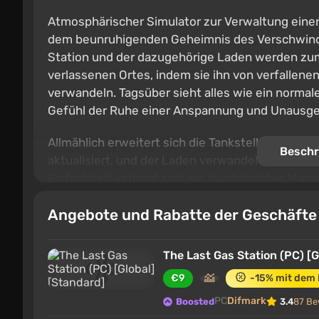
Atmosphärischer Simulator zur Verwaltung einer 
dem beunruhigenden Geheimnis des Verschwinde
Station und der dazugehörige Laden werden zum
verlassenen Ortes, indem sie ihn von verfallenen
verwandeln. Tagsüber sieht alles wie ein normal
Gefühl der Ruhe einer Anspannung und Unausge
Allmählich erweitert sich die Tankstelle – neue
Beschr
aktualisiert, und der Laden verwandelt sich in 
Einfachheit verbirgt sich ein durchdachtes Man
Prozesse gut zu organisieren, um mit dem Zust
Angebote und Rabatte der Geschäft
vergessen, dass man einige Dinge nach Sonnenun
The Last Gas Station (PC) [G
€9
-15% mit dem
PC
Difmark
Boosted
3.4
87 Be