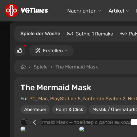
Nachrichten
Artikel
Spiele der Woche
Gothic 1 Remake
Pal
Erstellen
Spiele
The Mermaid Mask
The Mermaid Mask
Für
PC
,
Mac
,
PlayStation 5
,
Nintendo Switch 2
,
Nin
Abenteuer
Point & Click
Mystik / Übernatürli