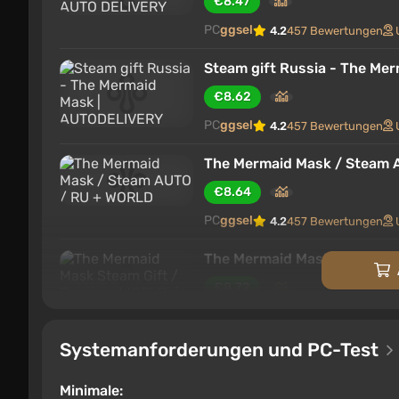
€8.47
PC
ggsel
4.2
457 Bewertungen
Steam gift Russia - The Me
€8.62
PC
ggsel
4.2
457 Bewertungen
The Mermaid Mask / Steam 
€8.64
PC
ggsel
4.2
457 Bewertungen
The Mermaid Mask Steam Gif
€8.72
PC
ggsel
4.2
457 Bewertungen
Systemanforderungen und PC-Test
The Mermaid Mask *RU/BY/
€8.84
Minimale: