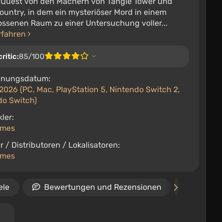
 Quest von den Machern von Tangle Tower und
ountry, in dem ein mysteriöser Mord in einem
ossenen Raum zu einer Untersuchung voller...
rfahren
ritic:
85/100
inungsdatum:
 2026 (PC, Mac, PlayStation 5, Nintendo Switch 2,
do Switch)
ler:
ames
r / Distributoren / Lokalisatoren:
ames
ele
Bewertungen und Rezensionen
Video