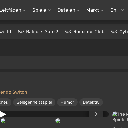
Leitfäden
Spiele
Dateien
Markt
Chill
world
Baldur's Gate 3
Romance Club
Cyb
tendo Switch
ches
Gelegenheitsspiel
Humor
Detektiv