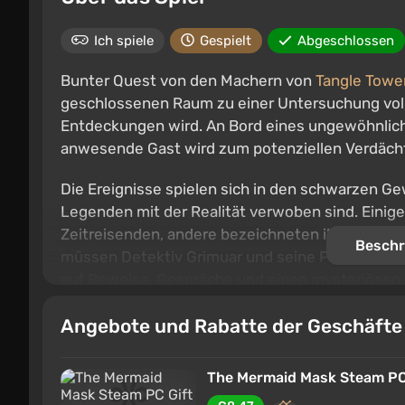
Ich spiele
Gespielt
Abgeschlossen
Bunter Quest von den Machern von
Tangle Towe
geschlossenen Raum zu einer Untersuchung vol
Entdeckungen wird. An Bord eines ungewöhnlich
anwesende Gast wird zum potenziellen Verdäch
Die Ereignisse spielen sich in den schwarzen G
Legenden mit der Realität verwoben sind. Einige
Zeitreisenden, andere bezeichneten ihn als Vamp
Beschr
müssen Detektiv Grimuar und seine Partnerin Sa
auf Beweise, Gespräche und einen mysteriösen a
Verbrechens geblieben ist.
Angebote und Rabatte der Geschäft
The Mermaid Mask Steam PC