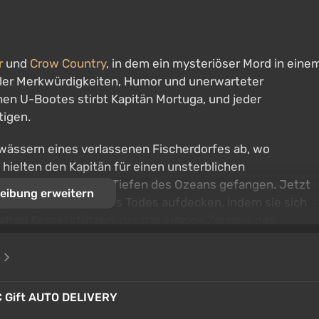
r
und
Crow Country
, in dem ein mysteriöser Mord in eine
ler Merkwürdigkeiten, Humor und unerwarteter
en U-Bootes stirbt Kapitän Mortuga, und jeder
tigen.
ewässern eines verlassenen Fischerdorfes ab, wo
 hielten den Kapitän für einen unsterblichen
ir, für immer in den Tiefen des Ozeans gefangen. Jetzt
eibung erweitern
lly das Geheimnis des Todes aufdecken, indem sie sich
lten Kessel stützen, der das einzige Zeugnis des
e
 Gift AUTO DELIVERY