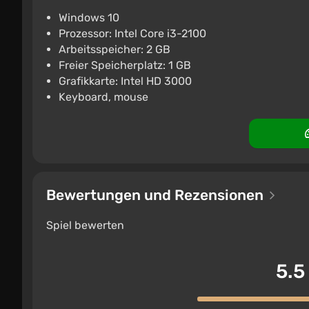
PC
ggsel
4.2
457 Bewertungen
Windows 10
Prozessor: Intel Core i3-2100
The Mermaid Mask STEAM 
Arbeitsspeicher: 2 GB
€9.07
Freier Speicherplatz: 1 GB
Grafikkarte: Intel HD 3000
PC
ggsel
4.2
457 Bewertungen
Keyboard, mouse
Bewertungen und Rezensionen
Spiel bewerten
5.5