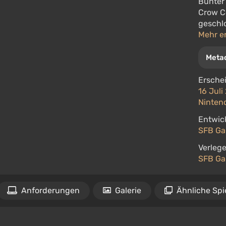
Bunter
Crow C
geschl
Mehr e
Metac
Ersche
16 Juli
Ninten
Entwick
SFB G
Verlege
SFB G
Anforderungen
Galerie
Ähnliche Spi