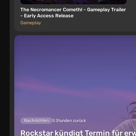
The Necromancer Cometh! - Gameplay Trailer
- Early Access Release
Gameplay
Nachrichten
5 Stunden zurück
Rockstar kündigt Termin für er