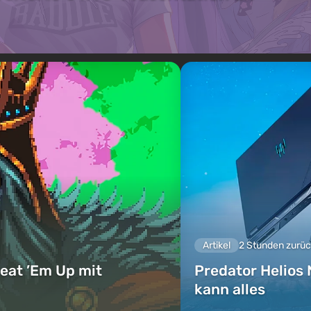
Artikel
2 Stunden zurü
eat ’Em Up mit
Predator Helios 
kann alles