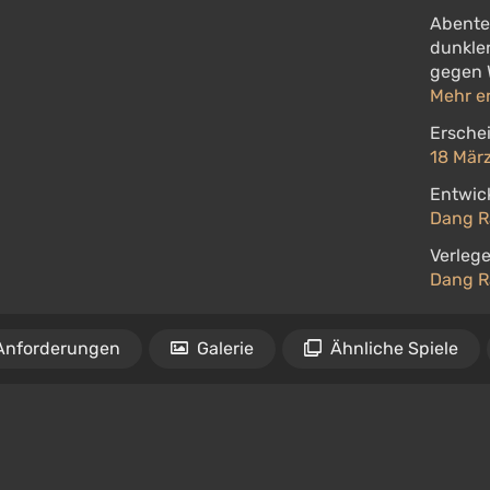
Abenteu
dunklen
gegen 
Mehr e
Ersche
18 Mär
Entwick
Dang R
Verlege
Dang R
Anforderungen
Galerie
Ähnliche Spiele