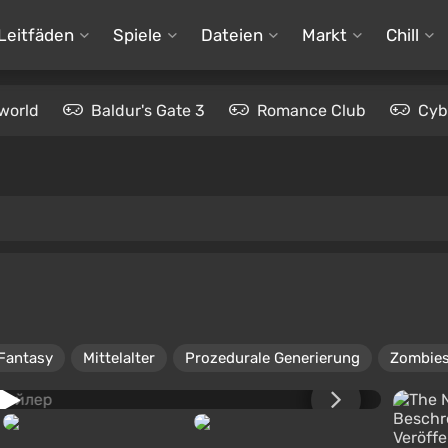
Leitfäden
Spiele
Dateien
Markt
Chill
world
Baldur's Gate 3
Romance Club
Cyb
Fantasy
Mittelalter
Prozedurale Generierung
Zombie