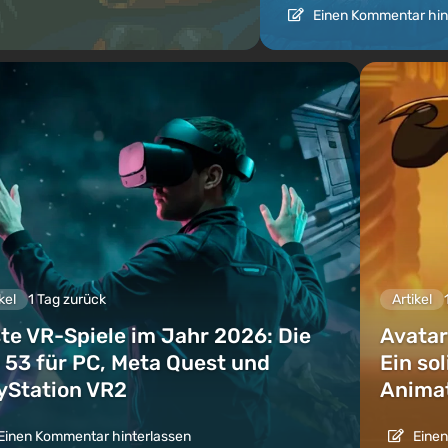
Einen Kommentar hin
kel
1 Tag zurück
Artikel
te VR-Spiele im Jahr 2026: Die
Avatar
 53 für PC, Meta Quest und
Ein so
yStation VR2
Animat
Einen Kommentar hinterlassen
Einen