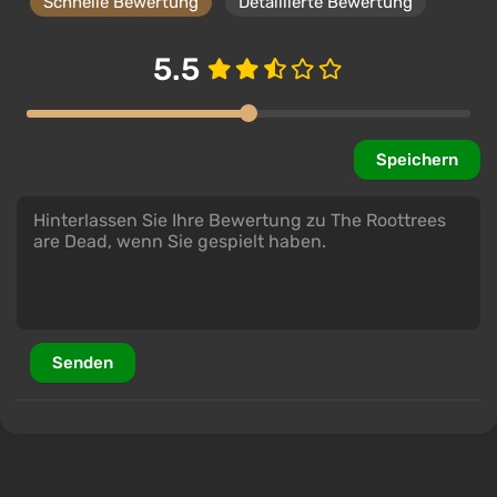
Schnelle Bewertung
Detaillierte Bewertung
Unterstützung bei VGTimes
5.5
The Roottrees are Dead Auto Global
€8.52
ggsel
4.2
457 Bewertungen
Unterstützung bei VGTimes
Speichern
Senden