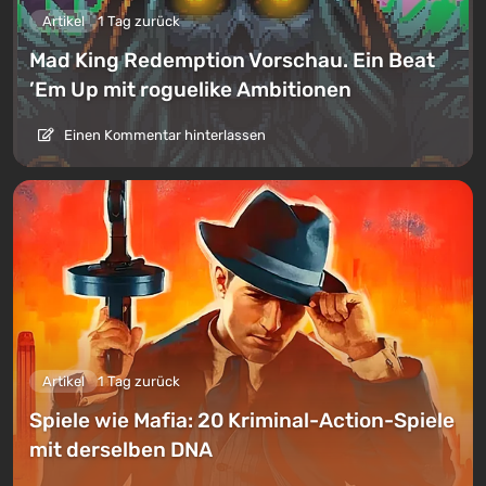
Artikel
1 Tag zurück
Mad King Redemption Vorschau. Ein Beat
’Em Up mit roguelike Ambitionen
Einen Kommentar hinterlassen
Artikel
1 Tag zurück
Spiele wie Mafia: 20 Kriminal-Action-Spiele
mit derselben DNA