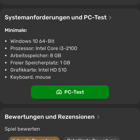
The Roottrees are Dead (PC) [Europe]
[Standard]
Systemanforderungen und PC-Test
€31
-15% mit dem Promocode happysale
Minimale:
Boosted
Windows 10 64-Bit
PC
Prozessor: Intel Core i3-2100
Difmark
3.4
87 Bewertungen
Promo-Codes
Arbeitsspeicher: 8 GB
The Roottrees are Dead AUTODELIVERY
Freier Speicherplatz: 1 GB
Steam GIFT
Grafikkarte: Intel HD 510
Keyboard, mouse
€7.19
PC
ggsel
PC-Test
4.2
457 Bewertungen
Unterstützung bei VGTimes
The Roottrees are Dead Steam Gift / Russia
Bewertungen und Rezensionen
+ WORLD / AUTO
€7.25
Spiel bewerten
PC
ggsel
4.2
457 Bewertungen