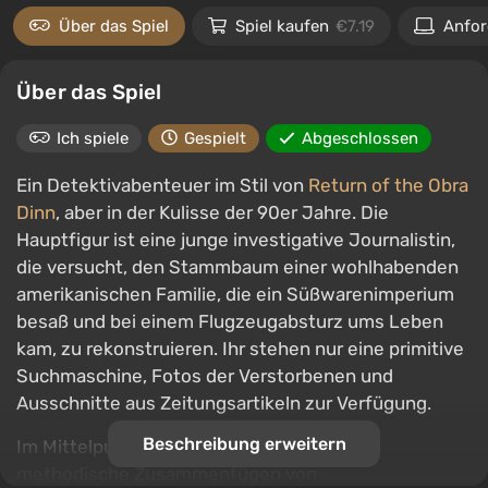
Über das Spiel
Spiel kaufen
€7.19
Anfo
Über das Spiel
Ich spiele
Gespielt
Abgeschlossen
Ein Detektivabenteuer im Stil von
Return of the Obra
Dinn
, aber in der Kulisse der 90er Jahre. Die
Hauptfigur ist eine junge investigative Journalistin,
die versucht, den Stammbaum einer wohlhabenden
amerikanischen Familie, die ein Süßwarenimperium
besaß und bei einem Flugzeugabsturz ums Leben
kam, zu rekonstruieren. Ihr stehen nur eine primitive
Suchmaschine, Fotos der Verstorbenen und
Ausschnitte aus Zeitungsartikeln zur Verfügung.
Beschreibung erweitern
Im Mittelpunkt des Gameplays steht das
methodische Zusammenfügen von