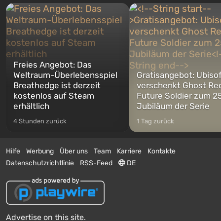
Freies Angebot: Das
Weltraum-Überlebensspiel
Gratisangebot: Ubiso
Breathedge ist derzeit
verschenkt Ghost Re
kostenlos auf Steam
Future Soldier zum 25
erhältlich
Jubiläum der Serie
4 Stunden zurück
1 Tag zurück
Hilfe
Werbung
Über uns
Team
Karriere
Kontakte
Datenschutzrichtlinie
RSS-Feed
DE
Advertise on this site.