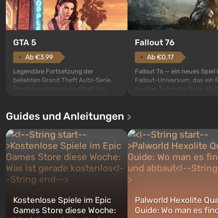
GTA 5
Fallout 76
Ab €3.99
Ab €0.17
Legendäre Fortsetzung der
Fallout 76 — ein neues Spiel
beliebten Grand Theft Auto-Serie.
Fallout-Universum, das ein 
Der Schauplatz ist die Stadt Los
zu allen Teilen der Serie ist. 
Santos, die bereits in Grand Theft
Ereignisse beginnen im Vaul
Auto: San Andreas beliebt war. Zum
dem ersten unter den gebau
Guides und Anleitungen
ersten Mal erzählt das Spiel die
sollte laut den Plänen der Va
Geschichte von gleich drei
Spezialisten das erste sein, 
Charakteren: Michael, Trevor und
nach dem Abwurf von Ato
Franklin, zwischen denen Sie
auf Amerika geöffnet wird. De
jederzeit...
Kostenlose Spiele im Epic
Palworld Hexolite Qua
Games Store diese Woche:
Guide: Wo man es fin