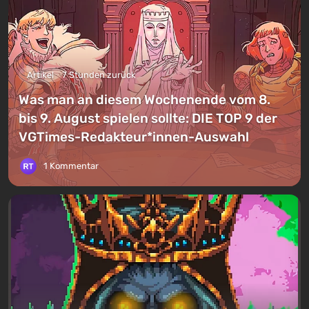
Artikel
7 Stunden zurück
Was man an diesem Wochenende vom 8.
bis 9. August spielen sollte: DIE TOP 9 der
VGTimes-Redakteur*innen-Auswahl
1 Kommentar