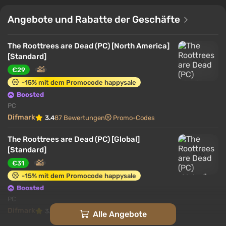
Verwandtschaftsbeziehungen: wer ist wem Bruder,
wer ist die Cousine, wer ist das uneheliche Kind.
Angebote und Rabatte der Geschäfte
Jedes Name muss mit einem Gesicht abgeglichen
werden, jedes Gesicht mit einer Biografie. Das Spiel
The Roottrees are Dead (PC) [North America]
zeigt, wie fesselnd Archivarbeit und Internetsurfen
[Standard]
in geschickten Händen sein können.
€29
-15% mit dem Promocode happysale
Boosted
PC
Difmark
3.4
87 Bewertungen
Promo-Codes
The Roottrees are Dead (PC) [Global]
[Standard]
€31
-15% mit dem Promocode happysale
Boosted
PC
Difmark
3.4
87 Bewertungen
Promo-Codes
Alle Angebote