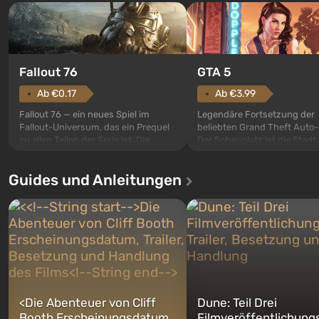
GTA 5
Fallout 76
Ab €3.99
Ab €0.17
Legendäre Fortsetzung der
Fallout 76 — ein neues Spiel im
beliebten Grand Theft Auto-
Fallout-Universum, das ein Prequel
Der Schauplatz ist die Stadt
zu allen Teilen der Serie ist. Die
Santos, die bereits in Grand
Ereignisse beginnen im Vault 76,
Auto: San Andreas beliebt w
dem ersten unter den gebauten. Es
Guides und Anleitungen
ersten Mal erzählt das Spiel 
sollte laut den Plänen der Vault-Tec-
Geschichte von gleich drei
Spezialisten das erste sein, das
Charakteren: Michael, Trevo
nach dem Abwurf von Atombomben
Franklin, zwischen denen Si
auf Amerika geöffnet wird. De...
jederzeit...
<
Die Abenteuer von Cliff
Dune: Teil Drei
Booth Erscheinungsdatum,
Filmveröffentlichung