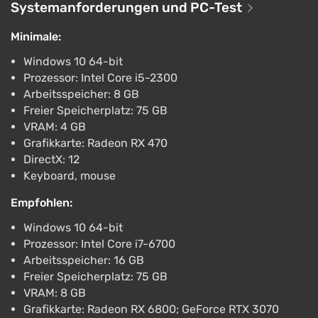
Mechaniken der Reihe als auch neue Elemente
Systemanforderungen und PC-Test
kombinieren, die einen unkonventionellen Ansatz zur
Minimale:
Lösung der Aufgaben erfordern. Im Verlauf des
Spiels entfaltet sich die Handlung über die
Windows 10 64-bit
Entwicklung der menschlichen Zivilisation und die
Prozessor: Intel Core i5-2300
Arbeitsspeicher: 8 GB
Natur des Bewusstseins, dargestellt durch
Freier Speicherplatz: 75 GB
Fragmente von Erinnerungen und die Umgebung
VRAM: 4 GB
verschiedener Welten – von terraformierbaren
Grafikkarte: Radeon RX 470
Planeten bis zu utopischen Gärten der Zukunft.
DirectX: 12
Keyboard, mouse
Empfohlen:
Windows 10 64-bit
Prozessor: Intel Core i7-6700
Arbeitsspeicher: 16 GB
Freier Speicherplatz: 75 GB
VRAM: 8 GB
Grafikkarte: Radeon RX 6800; GeForce RTX 3070