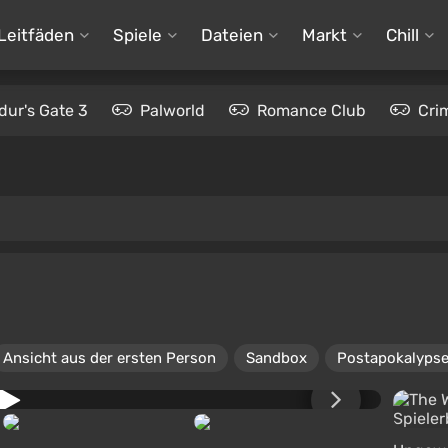
Leitfäden
Spiele
Dateien
Markt
Chill
dur's Gate 3
Palworld
Romance Club
Cri
Ansicht aus der ersten Person
Sandbox
Postapokalyps