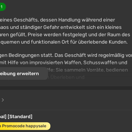
n
1
eines Geschäfts, dessen Handlung während einer
os und ständiger Gefahr entwickelt sich ein kleines
en gefüllt, Preise werden festgelegt und der Raum des
bequemen und funktionalen Ort für überlebende Kunden.
gen Bedingungen statt. Das Geschäft wird regelmäßig vo
mit Hilfe von improvisierten Waffen, Schusswaffen und
erlebende leisten Hilfe: Sie sammeln Vorräte, bedienen
eibung erweitern
ichgewicht zwischen Überleben und
e
bal] [Standard]
m Promocode happysale