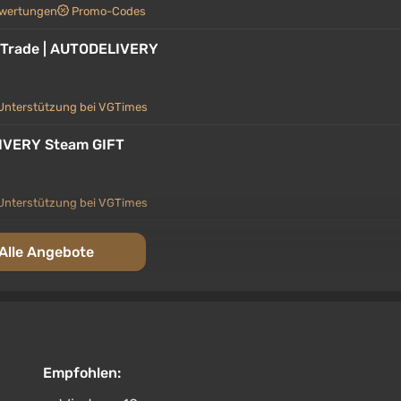
wertungen
Promo-Codes
g Trade | AUTODELIVERY
Unterstützung bei VGTimes
IVERY Steam GIFT
Unterstützung bei VGTimes
al
Alle Angebote
erstützung bei VGTimes
UA/BY/TR/AR/CN
Empfohlen:
erstützung bei VGTimes