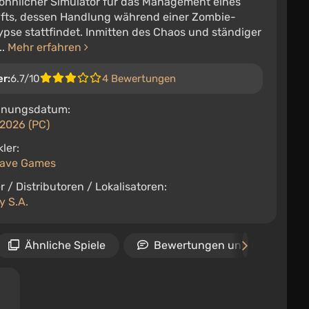
hnlicher Simulator für das Management eines
fts, dessen Handlung während einer Zombie-
pse stattfindet. Inmitten des Chaos und ständiger
..
Mehr erfahren
er:
6.7/10
4 Bewertungen
inungsdatum:
 2026 (PC)
ler:
ave Games
r / Distributoren / Lokalisatoren:
y S.A.
Ähnliche Spiele
Bewertungen und Rezension