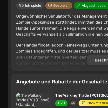
Ich spiele
Gespielt
Abgeschlosse
1
Ungewöhnlicher Simulator für das Management 
Zombie-Apokalypse stattfindet. Inmitten des Cha
Handelsunternehmen: Die Regale werden mit War
Geschäfts verwandelt sich allmählich in einen 
Der Handel findet jedoch keineswegs unter ruhi
Zombies angegriffen, und der Besitzer muss es 
allen gefundenen Mitteln verteidigen. Andere Üb
Beschr
Kunden und bewachen das Gebäude, um das Gle
Geschäftsentwicklung zu halten.
Angebote und Rabatte der Geschäft
The Walking Trade (PC) [Glo
€20
-15% mit de