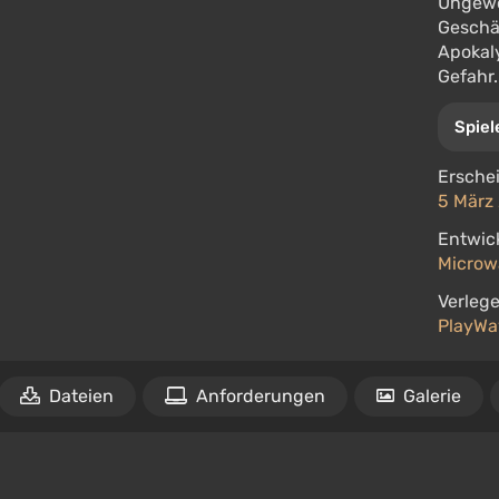
Ungewö
Geschä
Apokaly
Gefahr.
Spiel
Ersche
5 März
Entwick
Microw
Verlege
PlayWa
Dateien
Anforderungen
Galerie