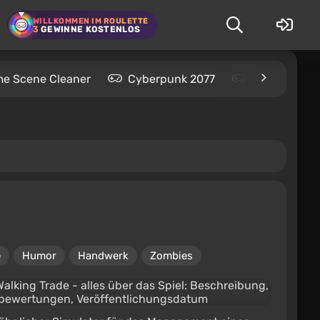
WILLKOMMEN IM ROULETTE
3
GEWINNE KOSTENLOS
me Scene Cleaner
Cyberpunk 2077
Kingdom Com
e
Humor
Handwerk
Zombies