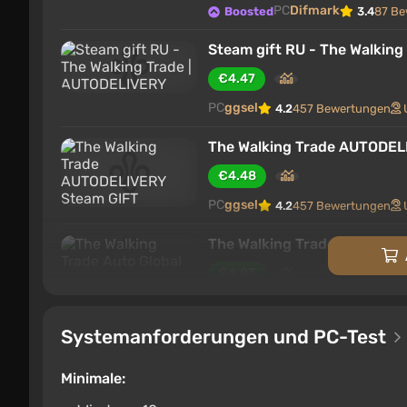
PC
Difmark
Boosted
3.4
87 Be
Steam gift RU - The Walkin
€4.47
PC
ggsel
4.2
457 Bewertungen
The Walking Trade AUTODEL
€4.48
PC
ggsel
4.2
457 Bewertungen
The Walking Trade Auto Glob
€4.83
ggsel
4.2
457 Bewertungen
Unt
Systemanforderungen und PC-Test
The Walking Trade RU/KZ/
€5.08
Minimale:
ggsel
4.2
457 Bewertungen
Unt