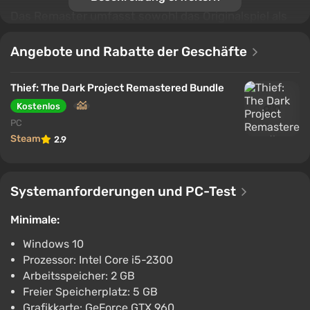
Das Remaster umfasst sowohl das Originalspiel als
auch zusätzliche Inhalte aus Thief Gold. Das Projekt
erhielt verbesserte Texturen, Charaktermodelle,
Angebote und Rabatte der Geschäfte
Videos und Benutzeroberflächen sowie moderne
Annehmlichkeiten wie ein Waffenrad und schnellen
Thief: The Dark Project Remastered Bundle
Zugriff auf Missionen.
Kostenlos
PC
Steam
2.9
Systemanforderungen und PC-Test
Minimale:
Windows 10
Prozessor: Intel Core i5-2300
Arbeitsspeicher: 2 GB
Freier Speicherplatz: 5 GB
Grafikkarte: GeForce GTX 960