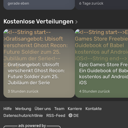
gerade eben
6 Tage zurück
Kostenlose Verteilungen
Gratisangebot: Ubisoft
Epic Games Store Fre
verschenkt Ghost Recon:
Ein Guidebook of Bab
Future Soldier zum 25.
kostenlos auf Androi
Jubiläum der Serie
iOS
3 Stunden zurück
4 Stunden zurück
Hilfe
Werbung
Über uns
Team
Karriere
Kontakte
Datenschutzrichtlinie
RSS-Feed
DE