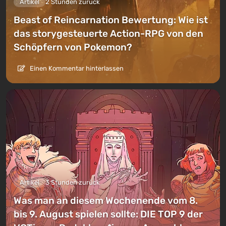
Artikel
2 Stunden zurück
Beast of Reincarnation Bewertung: Wie ist
das storygesteuerte Action-RPG von den
Schöpfern von Pokemon?
Einen Kommentar hinterlassen
Artikel
3 Stunden zurück
Was man an diesem Wochenende vom 8.
bis 9. August spielen sollte: DIE TOP 9 der