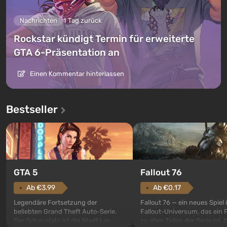
Nachrichten
1 Tag zurück
Rockstar kündigt Termin für erweiterte
GTA 6-Präsentation an
Einen Kommentar hinterlassen
Bestseller
GTA 5
Fallout 76
Ab €3.99
Ab €0.17
Legendäre Fortsetzung der
Fallout 76 — ein neues Spiel
beliebten Grand Theft Auto-Serie.
Fallout-Universum, das ein 
Der Schauplatz ist die Stadt Los
zu allen Teilen der Serie ist. 