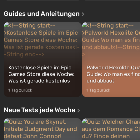
Santos, die bereits in Grand Theft
Ereignisse beginnen im Vaul
Auto: San Andreas beliebt war. Zum
dem ersten unter den gebau
Guides und Anleitungen
ersten Mal erzählt das Spiel die
sollte laut den Plänen der Va
Geschichte von gleich drei
Spezialisten das erste sein, 
Charakteren: Michael, Trevor und
nach dem Abwurf von Ato
Franklin, zwischen denen Sie
auf Amerika geöffnet wird. De
jederzeit...
Kostenlose Spiele im Epic
Palworld Hexolite Qua
Games Store diese Woche:
Guide: Wo man es fin
Was ist gerade kostenlos
und abbaut
1 Tag zurück
1 Tag zurück
Neue Tests jede Woche