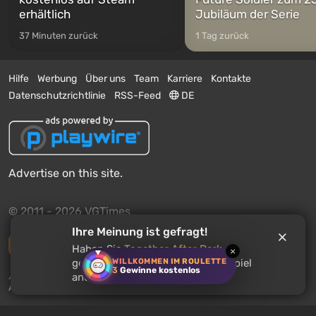
erhältlich
Jubiläum der Serie
37 Minuten zurück
1 Tag zurück
Hilfe
Werbung
Über uns
Team
Karriere
Kontakte
Datenschutzrichtlinie
RSS-Feed
DE
Advertise on this site.
© 2011 - 2026 VGTimes
Ihre Meinung ist gefragt!
Vollständige Version
Haben Sie
Together After Dark
×
WILLKOMMEN IM ROULETTE
gespielt? Empfehlen Sie dieses Spiel
3
Gewinne kostenlos
Push-Benachrichtigungen über Nachrichten:
deaktiviert
anderen Nutzern?
Aktivieren