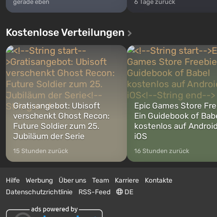
gerade eben
6 Tage zurück
Kostenlose Verteilungen
Gratisangebot: Ubisoft
Epic Games Store Fre
verschenkt Ghost Recon:
Ein Guidebook of Bab
Future Soldier zum 25.
kostenlos auf Androi
Jubiläum der Serie
iOS
15 Stunden zurück
16 Stunden zurück
Hilfe
Werbung
Über uns
Team
Karriere
Kontakte
Datenschutzrichtlinie
RSS-Feed
DE