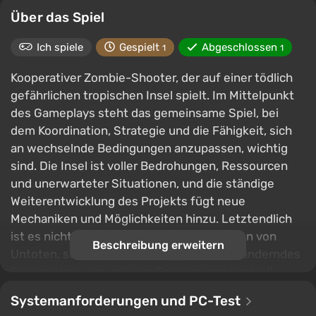
Über das Spiel
Ich spiele
Gespielt
Abgeschlossen
1
1
Kooperativer Zombie-Shooter, der auf einer tödlich
gefährlichen tropischen Insel spielt. Im Mittelpunkt
des Gameplays steht das gemeinsame Spiel, bei
dem Koordination, Strategie und die Fähigkeit, sich
an wechselnde Bedingungen anzupassen, wichtig
sind. Die Insel ist voller Bedrohungen, Ressourcen
und unerwarteter Situationen, und die ständige
Weiterentwicklung des Projekts fügt neue
Mechaniken und Möglichkeiten hinzu. Letztendlich
ist es nicht nur das Überleben unter Horden von
Beschreibung erweitern
Untoten, sondern ein lebendiges, sich veränderndes
Spielerlebnis, das mit den Spielern und der Welt
selbst wächst.
Systemanforderungen und PC-Test