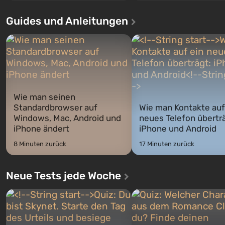
Santos, die bereits in Grand Theft
Ereignisse beginnen im Vaul
Auto: San Andreas beliebt war. Zum
dem ersten unter den gebau
Guides und Anleitungen
ersten Mal erzählt das Spiel die
sollte laut den Plänen der Va
Geschichte von drei Charakteren:
Spezialisten das erste sein, 
Michael, Trevor und Franklin,
nach dem Abwurf von Ato
zwischen denen Sie jederzeit
auf Amerika geöffnet wird. De
wechse...
Wie man seinen
Standardbrowser auf
Wie man Kontakte auf
Windows, Mac, Android und
neues Telefon überträ
iPhone ändert
iPhone und Android
8 Minuten zurück
17 Minuten zurück
Neue Tests jede Woche