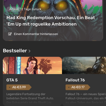
Artikel
2 Tage zurück
Mad King Redemption Vorschau. Ein Beat
’Em Up mit roguelike Ambitionen
Einen Kommentar hinterlassen
Bestseller
GTA 5
Fallout 76
Ab €3.99
Ab €0.17
Legendäre Fortsetzung der
Fallout 76 — ein neues Spiel
beliebten Serie Grand Theft Auto.
Fallout-Universum, das ein 
Der Schauplatz ist die Stadt Los
zu allen Teilen der Serie ist. 