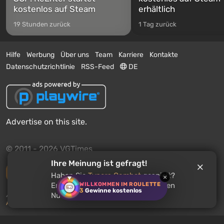
kostenlos auf Steam
erhältlich
19 Stunden zurück
1 Tag zurück
Hilfe
Werbung
Über uns
Team
Karriere
Kontakte
Datenschutzrichtlinie
RSS-Feed
DE
Advertise on this site.
© 2011 - 2026 VGTimes
Ihre Meinung ist gefragt!
Vollständige Version
Haben Sie
Typers Combat
gespielt?
×
WILLKOMMEN IM ROULETTE
Empfehlen Sie dieses Spiel anderen
3
Gewinne kostenlos
Push-Benachrichtigungen über Nachrichten:
deaktiviert
Nutzern?
Aktivieren