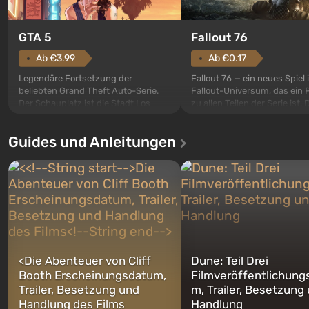
GTA 5
Fallout 76
Ab €3.99
Ab €0.17
Legendäre Fortsetzung der
Fallout 76 — ein neues Spiel
beliebten Grand Theft Auto-Serie.
Fallout-Universum, das ein 
Der Schauplatz ist die Stadt Los
zu allen Teilen der Serie ist. 
Santos, die bereits in Grand Theft
Ereignisse beginnen im Vaul
Auto: San Andreas beliebt war. Zum
dem ersten unter den gebau
Guides und Anleitungen
ersten Mal erzählt das Spiel die
sollte laut den Plänen der Va
Geschichte von gleich drei
Spezialisten das erste sein, 
Charakteren: Michael, Trevor und
nach dem Abwurf von Ato
Franklin, zwischen denen Sie
auf Amerika geöffnet wird. De
jederzeit...
<
Die Abenteuer von Cliff
Dune: Teil Drei
Booth Erscheinungsdatum,
Filmveröffentlichung
Trailer, Besetzung und
m, Trailer, Besetzung
Handlung des Films
Handlung