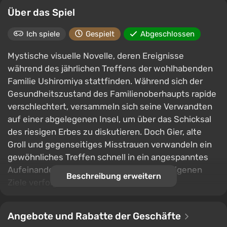
Über das Spiel
Ich spiele
Gespielt
Abgeschlossen
Mystische visuelle Novelle, deren Ereignisse
während des jährlichen Treffens der wohlhabenden
Familie Ushiromiya stattfinden. Während sich der
Gesundheitszustand des Familienoberhaupts rapide
verschlechtert, versammeln sich seine Verwandten
auf einer abgelegenen Insel, um über das Schicksal
des riesigen Erbes zu diskutieren. Doch Gier, alte
Groll und gegenseitiges Misstrauen verwandeln ein
gewöhnliches Treffen schnell in ein angespanntes
Aufeinandertreffen, bei dem jeder seine eigenen
Beschreibung erweitern
Ziele verfolgt.
Im Zentrum der Geschichte steht die Legende von
zehn Tonnen Gold, die angeblich vom alten
Angebote und Rabatte der Geschäfte