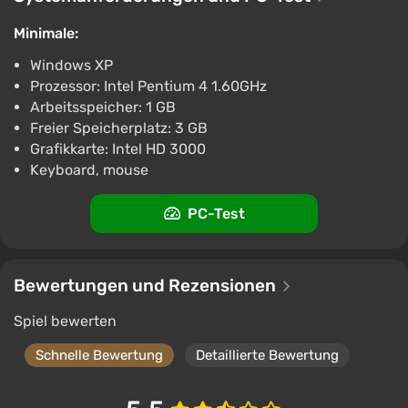
€23.12
€39
-40%
-15% mit dem Promocode happysale
Minimale:
PC
Windows XP
Wyrel
3.1
103 Bewertungen
Promo-Codes
Prozessor: Intel Pentium 4 1.60GHz
Umineko When They Cry - Question Arcs (PC)
Arbeitsspeicher: 1 GB
[Global] [Standard]
Freier Speicherplatz: 3 GB
Grafikkarte: Intel HD 3000
€23.12
€39
-40%
Keyboard, mouse
-15% mit dem Promocode happysale
PC
PC-Test
Wyrel
3.1
103 Bewertungen
Promo-Codes
Bewertungen und Rezensionen
Spiel bewerten
Schnelle Bewertung
Detaillierte Bewertung