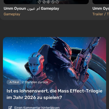
Umm Oyoun ام عيون Gameplay
Gameplay
Trailer / 
Artikel
2 Stunden zurück
Ist es lohnenswert, die Mass Effect-Trilogie
im Jahr 2026 zu spielen?
Einen Kommentar hinterlassen