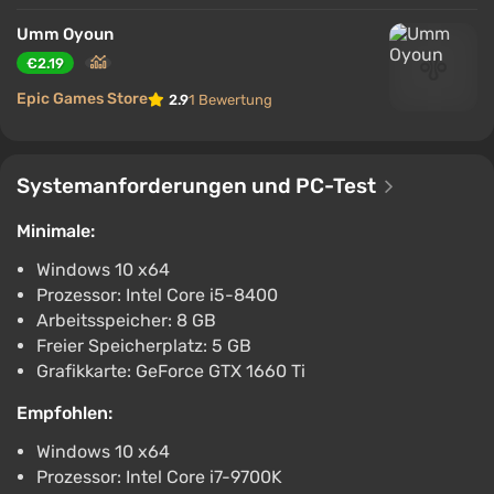
Handlung ist mit dem Lösen von Rätseln und dem
Finden versteckter Details verbunden. Manchmal
Umm Oyoun
wird das ruhige Studium von plötzlichen
€2.19
Verfolgungen durch Geister unterbrochen, was die
Epic Games Store
2.9
1 Bewertung
Spannung erhöht und den Weg zur Lösung in eine
gefährliche Prüfung verwandelt.
Systemanforderungen und PC-Test
Minimale:
Windows 10 x64
Prozessor: Intel Core i5-8400
Arbeitsspeicher: 8 GB
Freier Speicherplatz: 5 GB
Grafikkarte: GeForce GTX 1660 Ti
Empfohlen:
Windows 10 x64
Prozessor: Intel Core i7-9700K