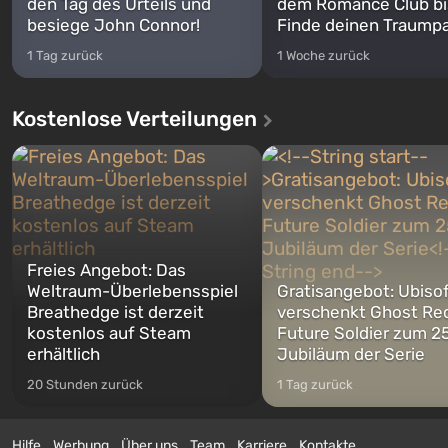
den Tag des Urteils und
dem Romance Club bi
besiege John Connor!
Finde deinen Traumpa
1 Tag zurück
1 Woche zurück
Kostenlose Verteilungen
Freies Angebot: Das
Weltraum-Überlebensspiel
Gratisangebot: Ubiso
Breathedge ist derzeit
verschenkt Ghost Re
kostenlos auf Steam
Future Soldier zum 25
erhältlich
Jubiläum der Serie
20 Stunden zurück
1 Tag zurück
Hilfe
Werbung
Über uns
Team
Karriere
Kontakte