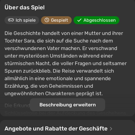
Über das Spiel
Ich spiele
Gespielt
Abgeschlossen
Die Geschichte handelt von einer Mutter und ihrer
Tochter Sara, die sich auf die Suche nach dem
verschwundenen Vater machen. Er verschwand
unter mysteriösen Umständen während einer
stürmischen Nacht, die voller Fragen und seltsamer
Spuren zurückblieb. Die Reise verwandelt sich
allmählich in eine emotionale und spannende
Erzählung, die von Geheimnissen und
ungewöhnlichen Charakteren geprägt ist.
Beschreibung erweitern
Die Erkundung der Umgebung spielt eine
Schlüsselrolle bei der Aufdeckung des Geschehens.
Dunkle Orte werden mit einer Taschenlampe und
Kerzen beleuchtet, und das Vorankommen in der
Angebote und Rabatte der Geschäfte