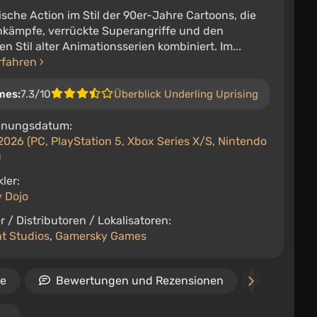
che Action im Stil der 90er-Jahre Cartoons, die
nkämpfe, verrückte Superangriffe und den
en Stil alter Animationsserien kombiniert. Im...
rfahren
mes:
7.3/10
Überblick Underling Uprising
inungsdatum:
2026 (PC, PlayStation 5, Xbox Series X/S, Nintendo
)
ler:
 Dojo
r / Distributoren / Lokalisatoren:
t Studios
,
Gamersky Games
le
Bewertungen und Rezensionen
Video