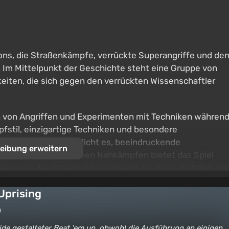
ons, die Straßenkämpfe, verrückte Superangriffe und de
t. Im Mittelpunkt der Geschichte steht eine Gruppe von
eiten, die sich gegen den verrückten Wissenschaftler
n von Angriffen und Experimenten mit Techniken währen
fstil, einzigartige Techniken und besondere
melte Energie ermöglicht es, beeindruckende
eibung erweitern
Bildschirm fegen. Neben Nahkämpfen bietet das Spiel
en – von der Steuerung von Mechs bis hin zu Fahrten mit
lebendige und leicht verrückte Action, bei der jedes
Uprising
0
lide gestalteter Beat 'em up, obwohl die Ausführung an einigen