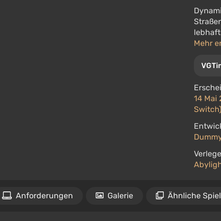
Dynamis
Straße
lebhaft
Mehr e
VGTi
Ersche
14 Mai 
Switch
Entwick
Dummy
Verlege
Abyligh
Anforderungen
Galerie
Ähnliche Spie