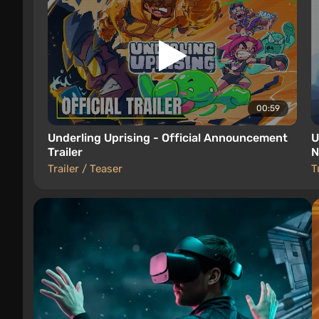
00:59
Underling Uprising - Official Announcement
U
Trailer
N
Trailer / Teaser
T