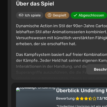
Über das Spiel
Ich spiele
Gespielt
Abgeschlossen
Dynamische Action im Stil der 90er-Jahre Carto
lebhaften Stil alter Animationsserien kombinier
Versuchswesen mit künstlich verstärkten Fähigk
erheben, der sie erschaffen hat.
Das Kampfsystem basiert auf freier Kombinatio
der Kämpfe. Jeder Held hat seinen eigenen Kamp
Interaktionen in der Handlung, und die angesam
Beschr
Superangriffe auszuführen, die die Feinde vom 
ständig neue Möglichkeiten, Chaos zu verursach
futuristischen Fahrzeugen. All dies schafft eine 
Überblick Underling 
Durchspielen einzigartig ist.
Bewertung:
7.3/1
Underling Uprising ist ein so