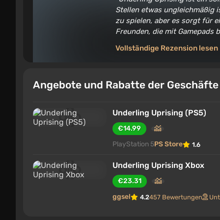
Stellen etwas ungleichmäßig i
zu spielen, aber es sorgt für 
Freunden, die mit Gamepads b
Vollständige Rezension lesen
Angebote und Rabatte der Geschäft
Underling Uprising (PS5)
€14.99
PlayStation 5
PS Store
1.6
Underling Uprising Xbox
€23.31
ggsel
4.2
457 Bewertungen
Unt