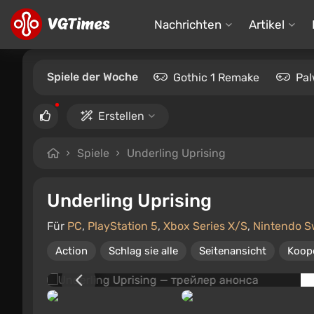
Nachrichten
Artikel
Spiele der Woche
Gothic 1 Remake
Pal
Erstellen
Spiele
Underling Uprising
Underling Uprising
Für
PC
,
PlayStation 5
,
Xbox Series X/S
,
Nintendo S
Action
Schlag sie alle
Seitenansicht
Koope