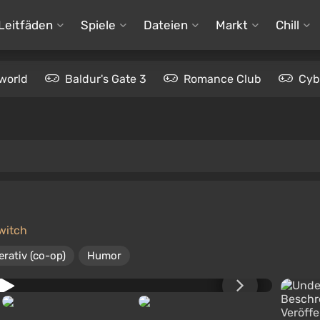
Leitfäden
Spiele
Dateien
Markt
Chill
world
Baldur's Gate 3
Romance Club
Cyb
witch
rativ (co-op)
Humor