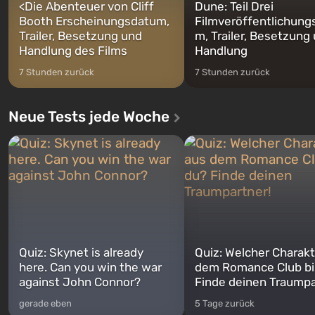
<
Die Abenteuer von Cliff
Dune: Teil Drei
Booth Erscheinungsdatum,
Filmveröffentlichung
Trailer, Besetzung und
m, Trailer, Besetzung
Handlung des Films
Handlung
7 Stunden zurück
7 Stunden zurück
Neue Tests jede Woche
Quiz: Skynet is already
Quiz: Welcher Charakt
here. Can you win the war
dem Romance Club bi
against John Connor?
Finde deinen Traumpa
gerade eben
5 Tage zurück