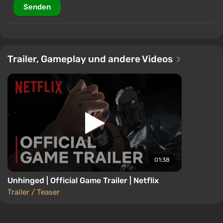
die Erkundung des geschlossenen Gebäudes und der
Senden
Versuch zu verstehen, wem man vertrauen kann,
verwandeln sich in eine beunruhigende Prüfung, bei
der jedes Detail der Schlüssel zur Rettung sein kann.
Trailer, Gameplay und andere Videos
01:38
Unhinged | Official Game Trailer | Netflix
Trailer / Teaser