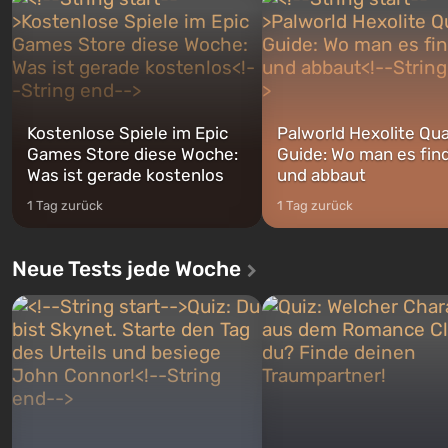
Franklin, zwischen denen Sie
auf Amerika geöffnet wird. De
jederzeit...
Kostenlose Spiele im Epic
Palworld Hexolite Qua
Games Store diese Woche:
Guide: Wo man es fin
Was ist gerade kostenlos
und abbaut
1 Tag zurück
1 Tag zurück
Neue Tests jede Woche