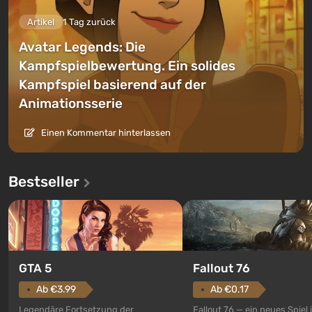
Artikel
1 Tag zurück
Avatar Legends: Die
Kampfspielbewertung. Ein solides
Kampfspiel basierend auf der
Animationsserie
Einen Kommentar hinterlassen
Bestseller
GTA 5
Fallout 76
Ab €3.99
Ab €0.17
Legendäre Fortsetzung der
Fallout 76 — ein neues Spiel