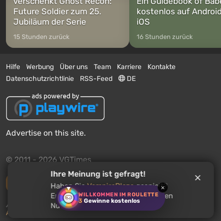
verschenkt Ghost Recon:
Ein Guidebook of Bab
Future Soldier zum 25.
kostenlos auf Androi
Jubiläum der Serie
iOS
15 Stunden zurück
16 Stunden zurück
Hilfe
Werbung
Über uns
Team
Karriere
Kontakte
Datenschutzrichtlinie
RSS-Feed
DE
Advertise on this site.
© 2011 - 2026 VGTimes
Ihre Meinung ist gefragt!
Vollständige Version
Haben Sie
VampireBlaze
gespielt?
×
WILLKOMMEN IM ROULETTE
Empfehlen Sie dieses Spiel anderen
3
Gewinne kostenlos
Push-Benachrichtigungen über Nachrichten:
deaktiviert
Nutzern?
Aktivieren