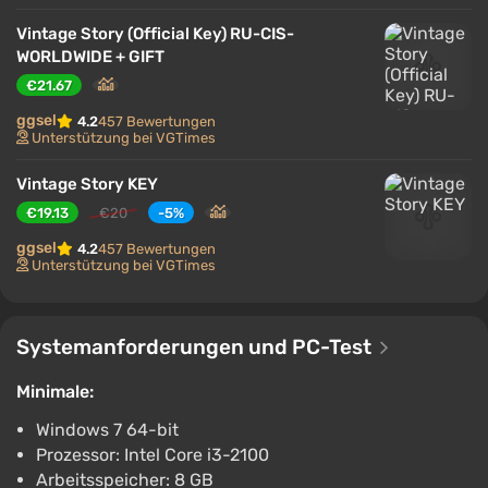
mehrstufigen Prozess. Jeder Schritt nach vorne wird
durch Experimente und Fehler erreicht, was ein
Vintage Story (Official Key) RU-CIS-
meditatives, aber anspruchsvolles Gameplay schafft,
WORLDWIDE + GIFT
in dem das Überleben wie eine echte Errungenschaft
€21.67
erscheint.
ggsel
4.2
457 Bewertungen
Unterstützung bei VGTimes
Vintage Story KEY
€19.13
€20
-5%
ggsel
4.2
457 Bewertungen
Unterstützung bei VGTimes
Systemanforderungen und PC-Test
Minimale:
Windows 7 64-bit
Prozessor: Intel Core i3-2100
Arbeitsspeicher: 8 GB