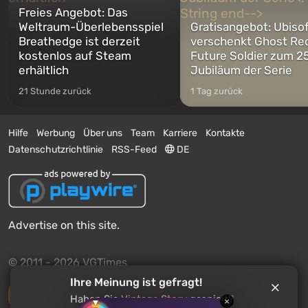
Freies Angebot: Das
Weltraum-Überlebensspiel
Gratisangebot: Ubiso
Breathedge ist derzeit
verschenkt Ghost Re
kostenlos auf Steam
Future Soldier zum 25
erhältlich
Jubiläum der Serie
21 Stunde zurück
1 Tag zurück
Hilfe
Werbung
Über uns
Team
Karriere
Kontakte
Datenschutzrichtlinie
RSS-Feed
DE
Advertise on this site.
© 2011 - 2026 VGTimes
Ihre Meinung ist gefragt!
Vollständige Version
Haben Sie
Vintage Story
gespielt?
×