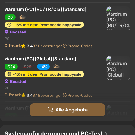
sind mit bestimmten Rhythmen verbunden, die
Angriffe verstärken und neue Möglichkeiten
Wardrum (PC) [RU/TR/CIS] [Standard]
eröffnen. Die Planung von Zügen, das Platzieren von
€8
Fallen und das Steuern der Positionen der Feinde
-15% mit dem Promocode happysale
verweben sich mit der „musikalischen“ Logik des
Boosted
Kampfes und verwandeln jede Auseinandersetzung
PC
in eine Kombination aus Strategie und präziser
Difmark
3.4
87 Bewertungen
Promo-Codes
Ausführung.
Wardrum (PC) [Global] [Standard]
€24
€25
-4%
-15% mit dem Promocode happysale
Boosted
PC
Difmark
3.4
87 Bewertungen
Promo-Codes
Wardrum (PC) [Europe] [Standard]
Alle Angebote
€24
€25
-4%
-15% mit dem Promocode happysale
Boosted
Systemanforderungen und PC-Test