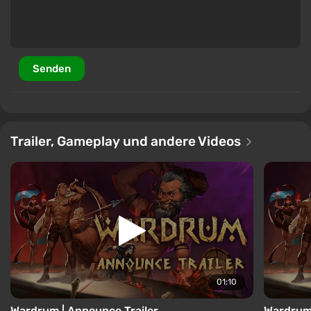
Senden
Trailer, Gameplay und andere Videos
01:10
Wardrum | Announce Trailer
Wardrum 