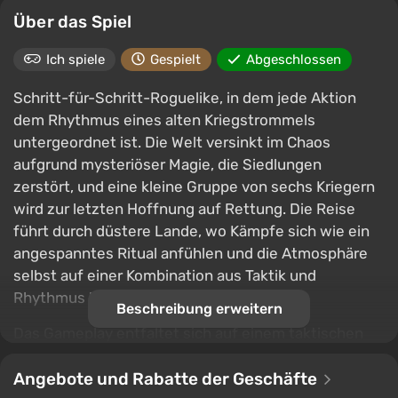
Über das Spiel
Ich spiele
Gespielt
Abgeschlossen
Schritt-für-Schritt-Roguelike, in dem jede Aktion
dem Rhythmus eines alten Kriegstrommels
untergeordnet ist. Die Welt versinkt im Chaos
aufgrund mysteriöser Magie, die Siedlungen
zerstört, und eine kleine Gruppe von sechs Kriegern
wird zur letzten Hoffnung auf Rettung. Die Reise
führt durch düstere Lande, wo Kämpfe sich wie ein
angespanntes Ritual anfühlen und die Atmosphäre
selbst auf einer Kombination aus Taktik und
Rhythmus basiert.
Beschreibung erweitern
Das Gameplay entfaltet sich auf einem taktischen
Raster, aber das Gefühl für Tempo spielt eine
entscheidende Rolle: Die Fähigkeiten der Charaktere
Angebote und Rabatte der Geschäfte