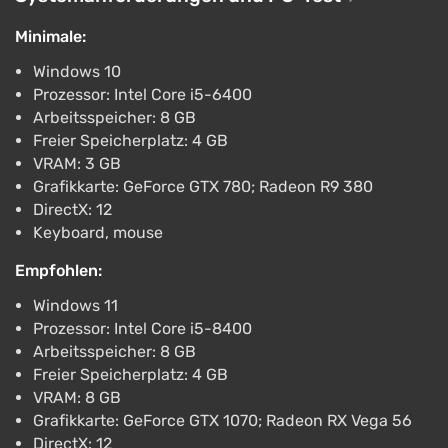
PC
Difmark
3.4
87 Bewertungen
Promo-Codes
Minimale:
Windows 10
Wardrum STEAM GIFT AUTODELIVERY
Prozessor: Intel Core i5-6400
€5.61
Arbeitsspeicher: 8 GB
PC
Freier Speicherplatz: 4 GB
ggsel
4.2
457 Bewertungen
VRAM: 3 GB
Unterstützung bei VGTimes
Grafikkarte: GeForce GTX 780; Radeon R9 380
Wardrum Steam Gift / Russia + WORLD /
DirectX: 12
AUTO
Keyboard, mouse
€5.62
€6
-1%
Empfohlen:
PC
ggsel
4.2
457 Bewertungen
Windows 11
Unterstützung bei VGTimes
Prozessor: Intel Core i5-8400
Arbeitsspeicher: 8 GB
Wardrum / Steam AUTO / RU + WORLD
Freier Speicherplatz: 4 GB
€5.73
VRAM: 8 GB
PC
Grafikkarte: GeForce GTX 1070; Radeon RX Vega 56
ggsel
4.2
457 Bewertungen
DirectX: 12