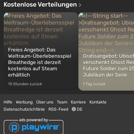
Kostenlose Verteilungen
Freies Angebot: Das
Weltraum-Überlebensspiel
Gratisangebot: Ubiso
Breathedge ist derzeit
verschenkt Ghost Re
kostenlos auf Steam
Future Soldier zum 25
erhältlich
Jubiläum der Serie
10 Stunden zurück
1 Tag zurück
Hilfe
Werbung
Über uns
Team
Karriere
Kontakte
Datenschutzrichtlinie
RSS-Feed
DE