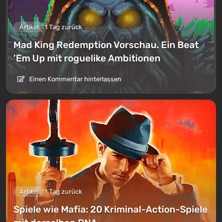
Artikel
1 Tag zurück
Mad King Redemption Vorschau. Ein Beat
’Em Up mit roguelike Ambitionen
Einen Kommentar hinterlassen
Artikel
1 Tag zurück
Spiele wie Mafia: 20 Kriminal-Action-Spiele