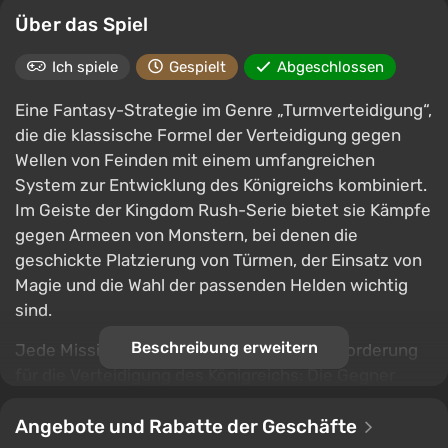
Über das Spiel
Ich spiele
Gespielt
Abgeschlossen
Eine Fantasy-Strategie im Genre „Turmverteidigung“,
die die klassische Formel der Verteidigung gegen
Wellen von Feinden mit einem umfangreichen
System zur Entwicklung des Königreichs kombiniert.
Im Geiste der Kingdom Rush-Serie bietet sie Kämpfe
gegen Armeen von Monstern, bei denen die
geschickte Platzierung von Türmen, der Einsatz von
Magie und die Wahl der passenden Helden wichtig
sind.
Beschreibung erweitern
Jede Mission wird zu einer neuen Herausforderung
für die Verteidigung des Königreichs: Die Gegner
werden stärker, und der Sieg erfordert Experimente
mit Verbesserungen, Kombinationen von Gebäuden
Angebote und Rabatte der Geschäfte