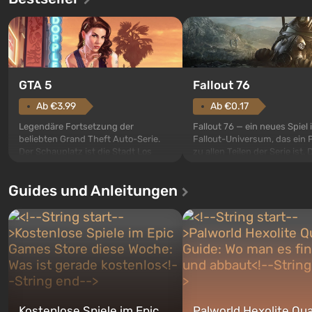
GTA 5
Fallout 76
Ab €3.99
Ab €0.17
Legendäre Fortsetzung der
Fallout 76 — ein neues Spiel
beliebten Grand Theft Auto-Serie.
Fallout-Universum, das ein 
Der Schauplatz ist die Stadt Los
zu allen Teilen der Serie ist. 
Santos, die bereits in Grand Theft
Ereignisse beginnen im Vaul
Auto: San Andreas beliebt war. Zum
dem ersten unter den gebau
Guides und Anleitungen
ersten Mal erzählt das Spiel die
sollte laut den Plänen der Va
Geschichte von gleich drei
Spezialisten das erste sein, 
Charakteren: Michael, Trevor und
nach dem Abwurf von Ato
Franklin, zwischen denen Sie
auf Amerika geöffnet wird. De
jederzeit...
Kostenlose Spiele im Epic
Palworld Hexolite Qua