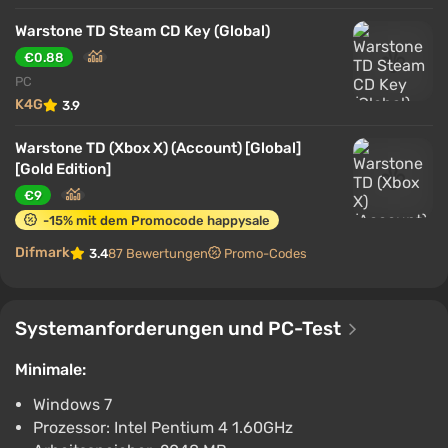
und Taktiken. Zwischen den Kämpfen entwickelt sich
die eigene Stadt, neue Möglichkeiten werden
Warstone TD Steam CD Key (Global)
eröffnet und die Kräfte der Armee werden gestärkt,
€0.88
wodurch einzelne Schlachten Teil eines großen
PC
Abenteuers werden.
K4G
3.9
Warstone TD (Xbox X) (Account) [Global]
[Gold Edition]
€9
-15% mit dem Promocode happysale
Difmark
3.4
87 Bewertungen
Promo-Codes
Systemanforderungen und PC-Test
Minimale:
Windows 7
Prozessor: Intel Pentium 4 1.60GHz