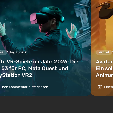
kel
1 Tag zurück
Artikel
te VR-Spiele im Jahr 2026: Die
Avatar
 53 für PC, Meta Quest und
Ein so
yStation VR2
Animat
Einen Kommentar hinterlassen
Einen