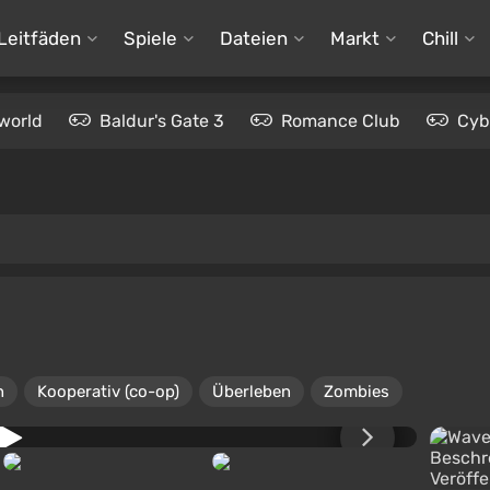
Leitfäden
Spiele
Dateien
Markt
Chill
world
Baldur's Gate 3
Romance Club
Cyb
n
Kooperativ (co-op)
Überleben
Zombies