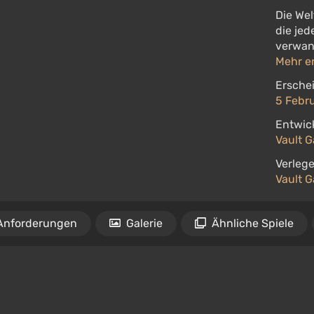
Die Wel
die je
verwan
Mehr e
Ersche
5 Febr
Entwick
Vault 
Verlege
Vault 
Anforderungen
Galerie
Ähnliche Spiele