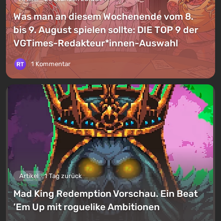
Was man an diesem Wochenende vom 8.
bis 9. August spielen sollte: DIE TOP 9 der
VGTimes-Redakteur*innen-Auswahl
1 Kommentar
Artikel
1 Tag zurück
Mad King Redemption Vorschau. Ein Beat
’Em Up mit roguelike Ambitionen