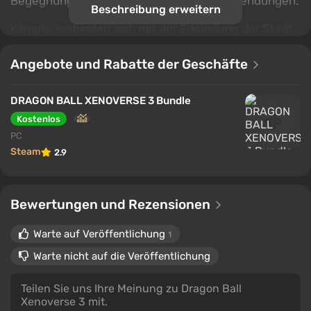
Begegnungen, Quests und unerwartete Wendungen.
Beschreibung erweitern
Kämpfe verbinden sich mit der Erkundung der Stadt
und der Interaktion mit Charakteren, was ein Gefühl
des persönlichen Weges in einem vertrauten, aber
Angebote und Rabatte der Geschäfte
erneuerten Universum schafft. Jede Entscheidung
und jede Konfrontation werden Teil der Geschichte,
DRAGON BALL XENOVERSE 3 Bundle
in der der Held seinen Platz unter den Legenden
Kostenlos
formt.
PC
Steam
2.9
Bewertungen und Rezensionen
Warte auf Veröffentlichung
1
Warte nicht auf die Veröffentlichung