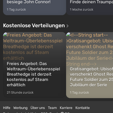
besiege John Connor!
Finde deinen Traumpa
1 Tag zurück
1 Woche zurück
Kostenlose Verteilungen
Freies Angebot: Das
Weltraum-Überlebensspiel
Gratisangebot: Ubiso
Breathedge ist derzeit
verschenkt Ghost Re
kostenlos auf Steam
Future Soldier zum 25
erhältlich
Jubiläum der Serie
21 Stunde zurück
1 Tag zurück
Hilfe
Werbung
Über uns
Team
Karriere
Kontakte