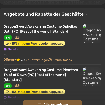
Kombinationen von Fähigkeiten zu erstellen und den
Spielstil an die Situation anzupassen. Der Fortschritt
basiert nicht auf zufälligen Mechaniken, sondern auf
Angebote und Rabatte der Geschäfte
der Erkundung der Welt, dem Sammeln von
Ressourcen und der Handlung. Neben dem
DragonSword Awakening Costume Ophelias
Einzelspielermodus bietet das Spiel kooperative
Oath (PC) [Rest of the world] [Standard]
Aktivitäten und gemeinsame Kämpfe, die für ein
€4
kleines Team von Spielern ausgelegt sind.
-15% mit dem Promocode happysale
Boosted
PC
Difmark
3.4
87 Bewertungen
Promo-Codes
DragonSword Awakening Costume Phantom
Thief of Dawn (PC) [Rest of the world]
[Standard]
€4
-15% mit dem Promocode happysale
Boosted
PC
Alle Angebote