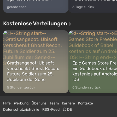
gerade eben
6 Tage zurück
Kostenlose Verteilungen
Gratisangebot: Ubisoft
Epic Games Store Fre
verschenkt Ghost Recon:
Ein Guidebook of Bab
Future Soldier zum 25.
kostenlos auf Androi
Jubiläum der Serie
iOS
5 Stunden zurück
6 Stunden zurück
Hilfe
Werbung
Über uns
Team
Karriere
Kontakte
Datenschutzrichtlinie
RSS-Feed
DE