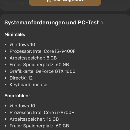
Difmark
3.4
87 Bewertungen
Promo-Codes
DragonSword Awakening Costume Roderick
Systemanforderungen und PC-Test
Royal Uniform (PC) [Rest of the world]
[Standard]
Minimale:
€4
-15% mit dem Promocode happysale
Windows 10
Boosted
Prozessor: Intel Core i5-9400F
PC
Arbeitsspeicher: 8 GB
Difmark
3.4
87 Bewertungen
Promo-Codes
Freier Speicherplatz: 60 GB
Grafikkarte: GeForce GTX 1660
DragonSword Awakening Costume Wild
DirectX: 12
Strawberry Waitress (PC) [Rest of the world]
Keyboard, mouse
[Standard]
Empfohlen:
€4
-15% mit dem Promocode happysale
Windows 10
Boosted
Prozessor: Intel Core i7-9700F
PC
Arbeitsspeicher: 16 GB
Difmark
3.4
87 Bewertungen
Promo-Codes
Freier Speicherplatz: 60 GB