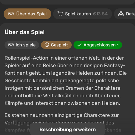
Über das Spiel
Spiel kaufen
€13.84
Dat
Über das Spiel
Ich spiele
Gespielt
Abgeschlossen
1
Rollenspiel-Action in einer offenen Welt, in der der
Spieler auf eine Reise über einen riesigen Fantasy-
Kontinent geht, um legendäre Helden zu finden. Die
Geschichte kombiniert großangelegte politische
Intrigen mit persönlichen Dramen der Charaktere
und enthüllt die Welt allmählich durch Abenteuer,
Kämpfe und Interaktionen zwischen den Helden.
Es stehen neunzehn einzigartige Charaktere zur
Verfügung, zwischen denen man während des
Beschreibung erweitern
Kampfes frei wechseln kann, um beeindruckende