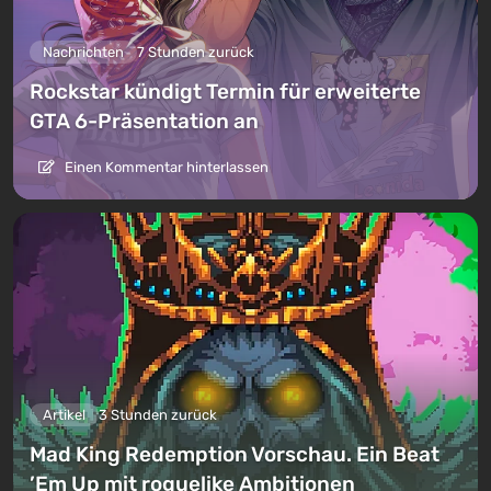
Nachrichten
7 Stunden zurück
Rockstar kündigt Termin für erweiterte
GTA 6-Präsentation an
Einen Kommentar hinterlassen
Artikel
3 Stunden zurück
Mad King Redemption Vorschau. Ein Beat
’Em Up mit roguelike Ambitionen