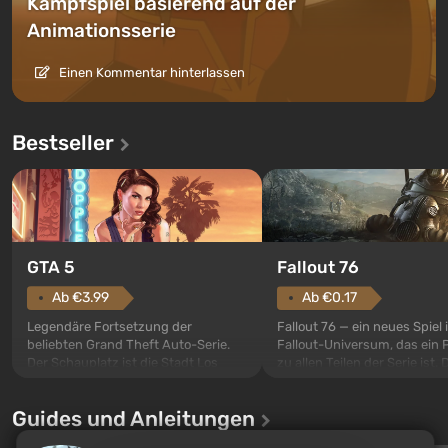
Kampfspiel basierend auf der
Animationsserie
Einen Kommentar hinterlassen
Bestseller
GTA 5
Fallout 76
Ab €3.99
Ab €0.17
Legendäre Fortsetzung der
Fallout 76 — ein neues Spiel
beliebten Grand Theft Auto-Serie.
Fallout-Universum, das ein 
Der Schauplatz ist die Stadt Los
zu allen Teilen der Serie ist. 
Santos, die bereits in Grand Theft
Ereignisse beginnen im Vaul
Auto: San Andreas beliebt war. Zum
dem ersten unter den gebau
Guides und Anleitungen
ersten Mal erzählt das Spiel die
sollte laut den Plänen der Va
Geschichte von gleich drei
Spezialisten das erste sein, 