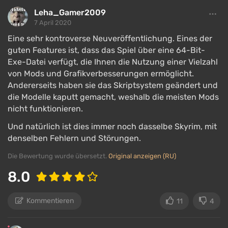
erforderlich;
Leha_Gamer2009
7 April 2020
Das Spiel läuft in HD-Auflösung, die
Texturqualität und die Sichtweite der Spielwelt
Eine sehr kontroverse Neuveröffentlichung. Eines der
wurden reduziert;
guten Features ist, dass das Spiel über eine 64-Bit-
Exe-Datei verfügt, die Ihnen die Nutzung einer Vielzahl
Die ressourcenintensivsten Effekte wie die
von Mods und Grafikverbesserungen ermöglicht.
Berechnung der Schneebewegung und die
Andererseits haben sie das Skriptsystem geändert und
Fließgeschwindigkeit des Wassers fehlen.
die Modelle kaputt gemacht, weshalb die meisten Mods
nicht funktionieren.
Und natürlich ist dies immer noch dasselbe Skyrim, mit
denselben Fehlern und Störungen.
Die Bewertung wurde übersetzt.
Original anzeigen (RU)
8.0
Kommentieren
11
4