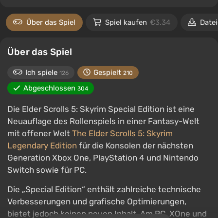
Über das Spiel
Spiel kaufen
€3.34
Date
Über das Spiel
Ich spiele
Gespielt
126
210
Abgeschlossen
304
Die Elder Scrolls 5: Skyrim Special Edition ist eine
Neuauflage des Rollenspiels in einer Fantasy-Welt
mit offener Welt
The Elder Scrolls 5: Skyrim
Legendary Edition
für die Konsolen der nächsten
Generation Xbox One, PlayStation 4 und Nintendo
Switch sowie für PC.
Die „Special Edition“ enthält zahlreiche technische
Verbesserungen und grafische Optimierungen,
bietet jedoch keinen neuen Inhalt. Am PC, XOne und