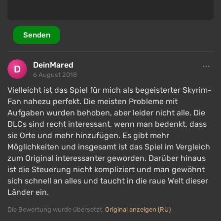
Mods können nicht nur für PC, sondern auch für
Xbox One und PlayStation 4 über das integrierte
Mod-Download-Center installiert werden.
Senden
Die Umstellung des Spiels auf DirectX 11 hat die
Detailgenauigkeit der Modelle auf ein neues
DeinMared
Niveau gehoben, ohne dass eine umfassende
6 August 2018
Überarbeitung erforderlich war.
Vielleicht ist das Spiel für mich als begeisterter Skyrim-
Fan nahezu perfekt. Die meisten Probleme mit
Das Spiel nutzt alle Ressourcen des Computers
Aufgaben wurden behoben, aber leider nicht alle. Die
oder der Konsole und lädt mehr als 4 GB RAM und
DLCs sind recht interessant, wenn man bedenkt, dass
Grafikspeicher.
sie Orte und mehr hinzufügen. Es gibt mehr
Das Animationssystem hat geringfügige
Möglichkeiten und insgesamt ist das Spiel im Vergleich
Verbesserungen erfahren, die Modelle wirken
zum Original interessanter geworden. Darüber hinaus
nicht mehr so „holzern“ wie in Skyrim.
ist die Steuerung nicht kompliziert und man gewöhnt
sich schnell an alles und taucht in die raue Welt dieser
Länder ein.
Besonderheiten der Switch-Version von
Die Bewertung wurde übersetzt.
Original anzeigen (RU)
Skyrim Special Edition: