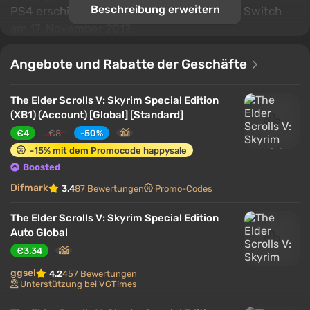
Beschreibung erweitern
PS4 erschien sie am 28. Oktober 2016, auf Switch
am 17. November 2017.
Inhalt
Angebote und Rabatte der Geschäfte
Grafikänderungen
Technische Updates
The Elder Scrolls V: Skyrim Special Edition
(XB1) (Account) [Global] [Standard]
Besonderheiten der Switch-Version von
Skyrim Special Edition
€4
€8
-50%
-15% mit dem Promocode happysale
Boosted
Grafikänderungen
Difmark
3.4
87 Bewertungen
Promo-Codes
The Elder Scrolls V: Skyrim Special Edition
Auto Global
€3.34
ggsel
4.2
457 Bewertungen
Unterstützung bei VGTimes