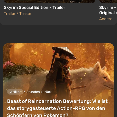
Skyrim Special Edition - Trailer
Skyrim –
Original
Trailer / Teaser
Andere
Artikel
5 Stunden zurück
Beast of Reincarnation Bewertung: Wie ist
das storygesteuerte Action-RPG von den
Schöpfern von Pokemon?