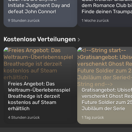
Initiate Judgment Day and
dem Romance Club bi
defeat John Connor!
Finde deinen Traumpa
9 Stunden zurück
1 Woche zurück
Kostenlose Verteilungen
Freies Angebot: Das
Weltraum-Überlebensspiel
Gratisangebot: Ubiso
Breathedge ist derzeit
verschenkt Ghost Re
kostenlos auf Steam
Future Soldier zum 25
erhältlich
Jubiläum der Serie
4 Stunden zurück
1 Tag zurück