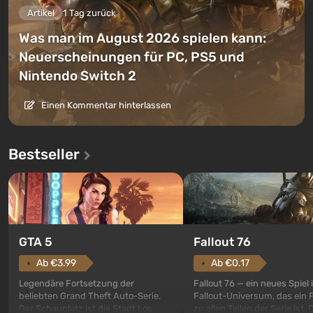
Artikel
1 Tag zurück
Was man im August 2026 spielen kann:
Neuerscheinungen für PC, PS5 und
Nintendo Switch 2
Einen Kommentar hinterlassen
Bestseller
GTA 5
Fallout 76
Ab €3.99
Ab €0.17
Legendäre Fortsetzung der
Fallout 76 — ein neues Spiel
beliebten Grand Theft Auto-Serie.
Fallout-Universum, das ein 
Der Schauplatz ist die Stadt Los
zu allen Teilen der Serie ist. 