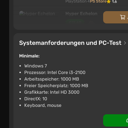
PlayStation 4
PS Store
1.6
Hyper Echelon
€11.69
Epic Games Store
2.9
1 Bewertu
Systemanforderungen und PC-Test
Minimale:
Windows 7
Prozessor: Intel Core i3-2100
Arbeitsspeicher: 1000 MB
Freier Speicherplatz: 1000 MB
Grafikkarte: Intel HD 3000
DirectX: 10
Keyboard, mouse