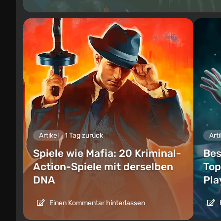
Artikel
1 Tag zurück
Arti
Spiele wie Mafia: 20 Kriminal-
Bes
Action-Spiele mit derselben
Top
DNA
Pla
Einen Kommentar hinterlassen