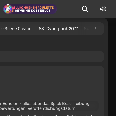
WILLKOMMEN IM ROULETTE
3
GEWINNE KOSTENLOS
me Scene Cleaner
Cyberpunk 2077
Kingdom Com