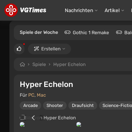
Nachrichten
Artikel
Spiele der Woche
Gothic 1 Remake
Bal
Erstellen
Spiele
Hyper Echelon
Hyper Echelon
Für
PC
,
Mac
Arcade
Shooter
Draufsicht
Science-Ficti