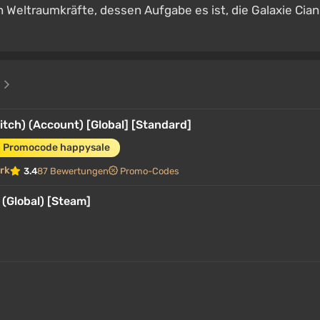
en Weltraumkräfte, dessen Aufgabe es ist, die Galaxie Cian
e
tch) (Account) [Global] [Standard]
m Promocode happysale
rk
3.4
87 Bewertungen
Promo-Codes
(Global) [Steam]