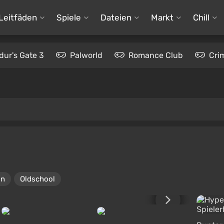
Leitfäden
Spiele
Dateien
Markt
Chill
dur's Gate 3
Palworld
Romance Club
Cri
on
Oldschool