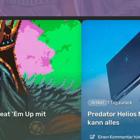
Artikel
1 Tag zurück
eat ’Em Up mit
Predator Helios 
kann alles
Einen Kommentar hin