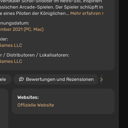
vertikaler Scroll-Shooter im Retro-Stil, inspiriert
ssischen Arcade-Spielen. Der Spieler schlüpft in
le eines Piloten der Königlichen...
Mehr erfahren
inungsdatum:
ember 2021 (PC, Mac)
ler:
Games LLC
r / Distributoren / Lokalisatoren:
Games LLC
ele
Bewertungen und Rezensionen
Termin
Websites:
Offizielle Website