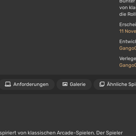
Bunter 
von kla
die Rol
Ersche
11 Nov
Entwick
Gango
Verlege
Gango
Anforderungen
Galerie
Ähnliche Spi
nspiriert von klassischen Arcade-Spielen. Der Spieler