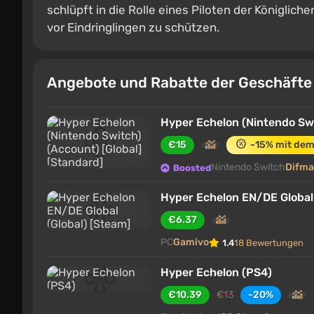
schlüpft in die Rolle eines Piloten der Königlich
vor Eindringlingen zu schützen.
Angebote und Rabatte der Geschäft
Hyper Echelon (Nintendo Swi
€15
-15% mit de
Nintendo Switch
Difma
Boosted
Hyper Echelon EN/DE Global 
€6.37
PC
Gamivo
1.4
18 Bewertungen
Hyper Echelon (PS4)
€10.39
€13
-20%