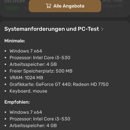
DELIVERY
Alle Angebote
€7.33
PC
ggsel
4.2
457 Bewertungen
Unterstützung bei VGTimes
Systemanforderungen und PC-Test
In Stars and Time AUTODELIVERY Steam
Minimale:
GIFT
Windows 7 x64
€7.37
Prozessor: Intel Core i3-530
PC
Arbeitsspeicher: 4 GB
ggsel
4.2
457 Bewertungen
Freier Speicherplatz: 500 MB
Unterstützung bei VGTimes
VRAM: 1024 MB
In Stars And Time Steam Gift / Russia +
Grafikkarte: GeForce GT 440; Radeon HD 7750
WORLD / AUTO
Keyboard, mouse
€7.93
Empfohlen:
PC
ggsel
Windows 7 x64
4.2
457 Bewertungen
Unterstützung bei VGTimes
Prozessor: Intel Core i3-530
Arbeitsspeicher: 4 GB
In Stars and Time Steam Key GLOBAL