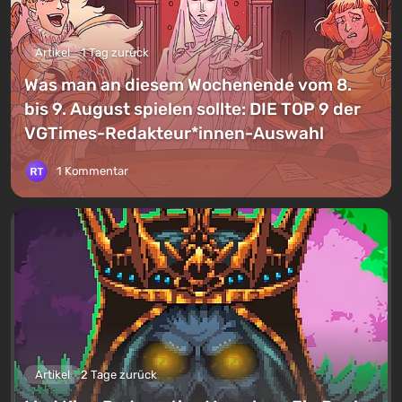
Artikel
1 Tag zurück
Was man an diesem Wochenende vom 8.
bis 9. August spielen sollte: DIE TOP 9 der
VGTimes-Redakteur*innen-Auswahl
1 Kommentar
Artikel
2 Tage zurück