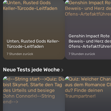
Michael, Trevor und Franklin,
nach dem Abwurf von Ato
zwischen denen Sie jederzeit
auf Amerika geöffnet wird. De
wechse...
Genshin Impact Rote
Unten, Rusted Gods Keller-
Beweis- und Herz de
Türcode-Leitfaden
Ofens-Artefaktführer
7 Stunden zurück
7 Stunden zurück
Neue Tests jede Woche