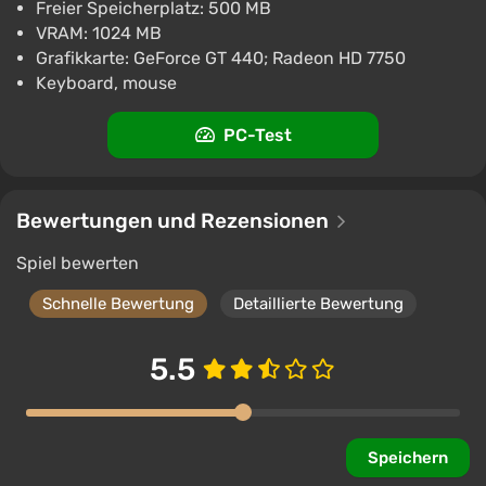
Freier Speicherplatz: 500 MB
€11.35
VRAM: 1024 MB
PC
Grafikkarte: GeForce GT 440; Radeon HD 7750
ggsel
4.2
457 Bewertungen
Keyboard, mouse
Unterstützung bei VGTimes
PC-Test
Bewertungen und Rezensionen
Spiel bewerten
Schnelle Bewertung
Detaillierte Bewertung
5.5
Speichern