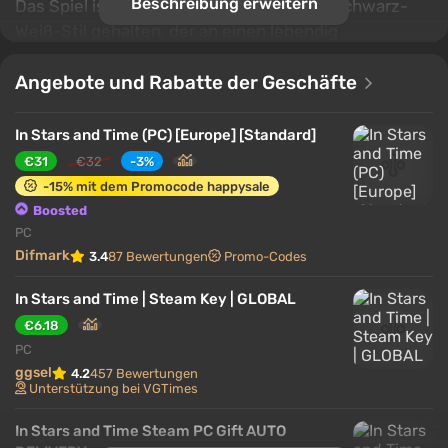
Beschreibung erweitern
Das Spiel ist in einem ausdrucksstarken Schwarz-
Weiß-Stil gehalten, der an einen lebendig
gewordenen Papiercomic erinnert. Die ständige
Wiederholung der Ereignisse beeinflusst langsam die
Angebote und Rabatte der Geschäfte
Wahrnehmung der Welt und den Zustand der Heldin,
wodurch ein gleichzeitig berührendes und
In Stars and Time (PC) [Europe] [Standard]
beunruhigendes Abenteuer entsteht, in dem jedes
€31
€32
-3%
neue Wissen die Bedeutung bereits bekannter
-15% mit dem Promocode happysale
Momente verändert.
Boosted
PC
Difmark
3.4
87 Bewertungen
Promo-Codes
In Stars and Time | Steam Key | GLOBAL
€6.18
PC
ggsel
4.2
457 Bewertungen
Unterstützung bei VGTimes
In Stars and Time Steam PC Gift AUTO