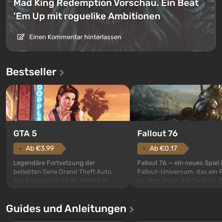
Mad King Redemption Vorschau. Ein Beat
’Em Up mit roguelike Ambitionen
Einen Kommentar hinterlassen
Bestseller
GTA 5
Fallout 76
Ab €3.99
Ab €0.17
Legendäre Fortsetzung der
Fallout 76 — ein neues Spiel
beliebten Serie Grand Theft Auto.
Fallout-Universum, das ein 
Der Schauplatz ist die Stadt Los
zu allen Teilen der Serie ist. 
Santos, die bereits in Grand Theft
Ereignisse beginnen im Vaul
Auto: San Andreas beliebt war. Zum
dem ersten unter den gebau
Guides und Anleitungen
ersten Mal erzählt das Spiel die
sollte laut den Plänen der Va
Geschichte von drei Charakteren:
Spezialisten das erste sein, 