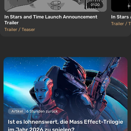
01:20
In Stars and Time Launch Announcement
In Stars
Trailer
Trailer / 
Trailer / Teaser
Artikel
6 Stunden zurück
Ist es lohnenswert, die Mass Effect-Trilogie
im Jahr 2026 zu spielen?